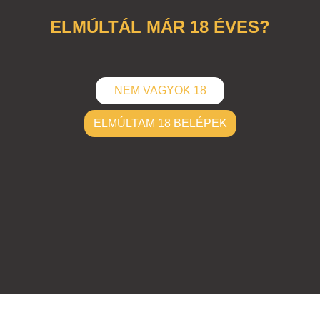
ELMÚLTÁL MÁR 18 ÉVES?
NEM VAGYOK 18
ELMÚLTAM 18 BELÉPEK
ELKÜLD
Hozzászólások (
0
)
Nincsenek hozzászólások