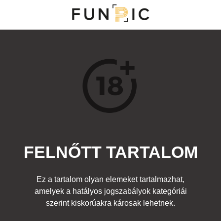
MENÜ
KATEGÓRIÁK
TOP 100
KERESÉS
FELNŐTT TARTALOM
12012
5
Kedvenc
Ez a tartalom olyan elemeket tartalmazhat,
Cím:
amelyek a hatályos jogszabályok kategóriái
Csipkerózsika
Beküldte:
diana
Kategória:
szerint kiskorúakra károsak lehetnek.
Hírességek
,
Felnőtt
Címke:
disney mese ponyvaregény travolta