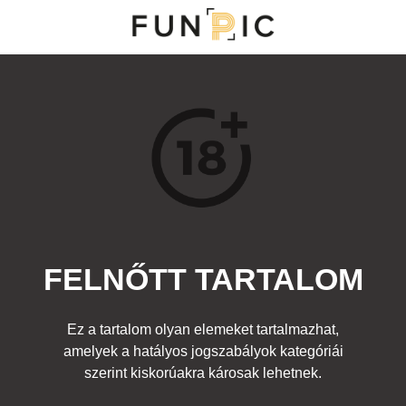
MENÜ
KATEGÓRIÁK
TOP 100
KERESÉS
FELNŐTT TARTALOM
14416
6
Kedvenc
Ez a tartalom olyan elemeket tartalmazhat,
Cím:
amelyek a hatályos jogszabályok kategóriái
Hajlékony
Beküldte:
diana
Kategória:
szerint kiskorúakra károsak lehetnek.
Egyéb fotó
,
Felnőtt
Címke:
lány kávé láb