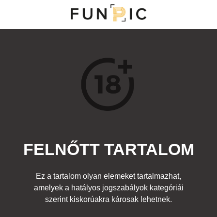
MENÜ
KATEGÓRIÁK
TOP 100
KERESÉS
FELNŐTT TARTALOM
12988
6
Kedvenc
Ez a tartalom olyan elemeket tartalmazhat,
Cím:
amelyek a hatályos jogszabályok kategóriái
Csípős
Beküldte:
diana
Kategória:
szerint kiskorúakra károsak lehetnek.
Egyéb fotó
,
Felnőtt
Címke:
chili paprika vagina punci