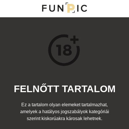
NY
S
TOP 100
FRISS KOMMENTEK
KERESÉS
FELNŐTT TARTALOM
Kedvenc
gyéb rajz
,
Felnőtt
Címke:
rajz tanárnő művész kreatív
Ez a tartalom olyan elemeket tartalmazhat,
amelyek a hatályos jogszabályok kategóriái
szerint kiskorúakra károsak lehetnek.