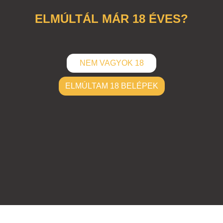
ELMÚLTÁL MÁR 18 ÉVES?
NEM VAGYOK 18
ELMÚLTAM 18 BELÉPEK
ELKÜLD
Hozzászólások (
0
)
Nincsenek hozzászólások