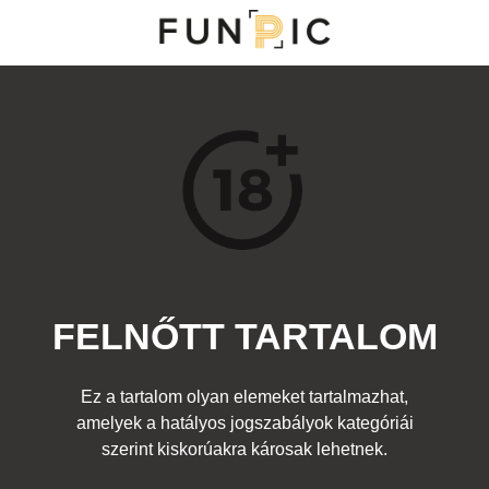
MENÜ
KATEGÓRIÁK
TOP 100
KERESÉS
FELNŐTT TARTALOM
17312
9
Kedvenc
Ez a tartalom olyan elemeket tartalmazhat,
Cím:
amelyek a hatályos jogszabályok kategóriái
Karácsony volt
Beküldte:
diana
Kategória:
szerint kiskorúakra károsak lehetnek.
Ünnepek
,
Egyéb fotó
,
Felnőtt
Címke:
lány popsi karácsonyfa