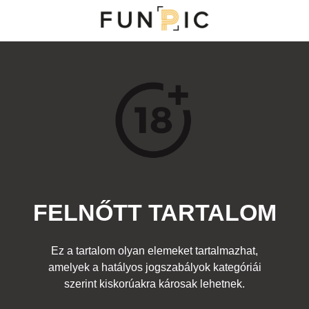
MENÜ
KATEGÓRIÁK
TOP 100
KERESÉS
FELNŐTT TARTALOM
13120
9
Kedvenc
Ez a tartalom olyan elemeket tartalmazhat,
Cím:
amelyek a hatályos jogszabályok kategóriái
Hónő
Beküldte:
diana
Kategória:
szerint kiskorúakra károsak lehetnek.
Egyéb rajz
,
Felnőtt
Címke:
hóember szexi pucér cici