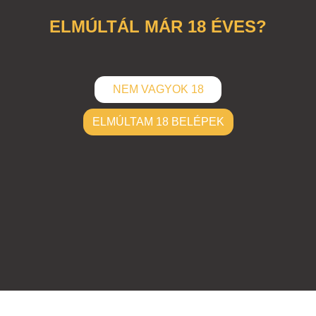
ELMÚLTÁL MÁR 18 ÉVES?
NEM VAGYOK 18
ELMÚLTAM 18 BELÉPEK
ELKÜLD
Hozzászólások (
0
)
Nincsenek hozzászólások