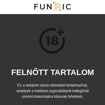
MENÜ
KATEGÓRIÁK
TOP 100
KERESÉS
FELNŐTT TARTALOM
10912
4
Kedvenc
Ez a tartalom olyan elemeket tartalmazhat,
Cím:
amelyek a hatályos jogszabályok kategóriái
Fagyi
Beküldte:
diana
Kategória:
szerint kiskorúakra károsak lehetnek.
Egyéb fotó
,
Felnőtt
Címke:
lány cici gombós