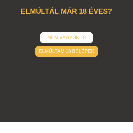
ELMÚLTÁL MÁR 18 ÉVES?
NEM VAGYOK 18
ELMÚLTAM 18 BELÉPEK
ELKÜLD
Hozzászólások (
0
)
Nincsenek hozzászólások