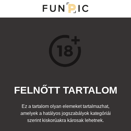
MENÜ
KATEGÓRIÁK
TOP 100
KERESÉS
FELNŐTT TARTALOM
25857
41
Kedvenc
Ez a tartalom olyan elemeket tartalmazhat,
Cím:
amelyek a hatályos jogszabályok kategóriái
Cukorkák
Beküldte:
diana
Kategória:
szerint kiskorúakra károsak lehetnek.
Ruhadarabok
,
Egyéb fotó
,
Felnőtt
Címke:
lány popsi m&m bugyi