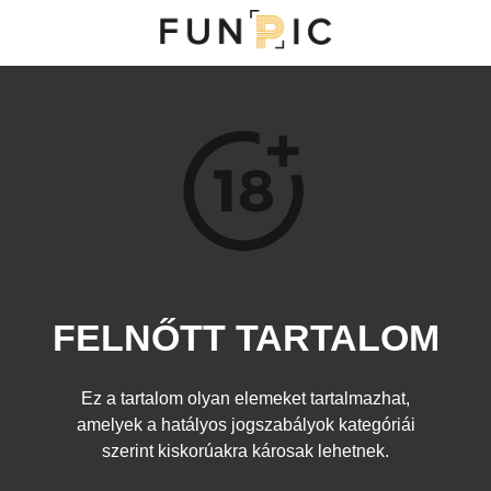
MENÜ
KATEGÓRIÁK
TOP 100
KERESÉS
FELNŐTT TARTALOM
28872
15
Kedvenc
Ez a tartalom olyan elemeket tartalmazhat,
Cím:
amelyek a hatályos jogszabályok kategóriái
Boszorkányok
Beküldte:
diana
Kategória:
szerint kiskorúakra károsak lehetnek.
Ruhadarabok
,
Ünnepek
,
Egyéb fotó
,
Felnőtt
Címke:
lány halloween jelmez