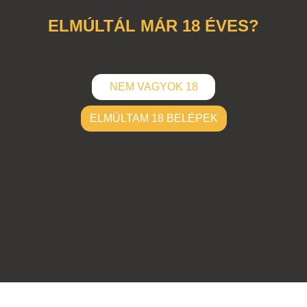
ELMÚLTÁL MÁR 18 ÉVES?
NEM VAGYOK 18
ELMÚLTAM 18 BELÉPEK
ELKÜLD
Hozzászólások (
0
)
Nincsenek hozzászólások