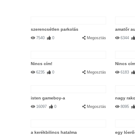
szerencsétlen parkolás
amatőr a
7540
0
Megosztás
6344
Nincs cím!
Nincs cím
6235
0
Megosztás
6183
isten gameboy-a
nagy rak
16097
0
Megosztás
8095
a kerékbilincs hatalma
egy lóerő