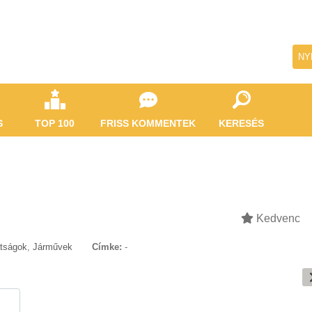
NY
S
TOP 100
FRISS KOMMENTEK
KERESÉS
Kedvenc
atságok
,
Járművek
Címke:
-