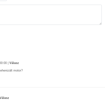
00:00
|
Válasz
tehenizált motor?
Válasz