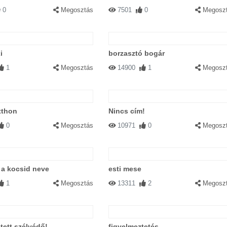
0
Megosztás
7501
0
Megosz
i
borzasztó bogár
1
Megosztás
14900
1
Megosz
tthon
Nincs cím!
0
Megosztás
10971
0
Megosz
c a kocsid neve
esti mese
1
Megosztás
13311
2
Megosz
stett szélvédő!
figyelmeztetés