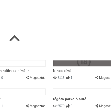
 rendőrt se kímélik
Nincs cím!
0
Megosztás
8113
1
Megosz
!
régóta parkoló autó
1
Megosztás
6579
0
Megosz