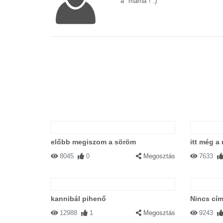
a "marha"! :)
előbb megiszom a söröm
itt még a
8045
0
Megosztás
7633
kannibál pihenő
Nincs cím
12988
1
Megosztás
9243