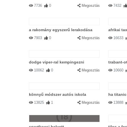
7736
0
Megosztás
7432
a rakomány egyszerű lerakodása
afrikai tax
7903
0
Megosztás
16633
dodge viper-ral kempingezni
trabant-o
10062
0
Megosztás
10660
könnyű módszer autós iskola
ha titani
13825
1
Megosztás
13888
sportkocsi helyett
tilos a fe