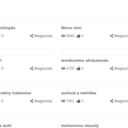
utólopás
Nincs cím!
0
Megosztás
6846
0
Megosz
!
természetes alvázmosás
0
Megosztás
6755
0
Megosz
omány trabanton
autóval a metróba
0
Megosztás
7901
0
Megosz
s autó
motorcross mosoly