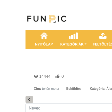
NYITÓLAP
KATEGÓRIÁK
FELTÖLTÉ
14444
0
Cím:
tehén motor
Beküldte:
-
Kategória:
Áll