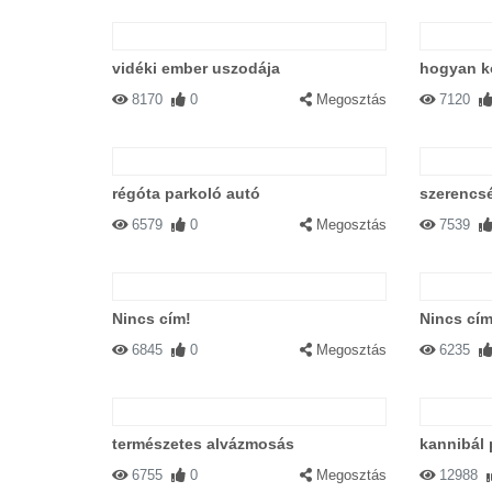
vidéki ember uszodája
hogyan k
8170
0
Megosztás
7120
régóta parkoló autó
szerencsé
6579
0
Megosztás
7539
Nincs cím!
Nincs cím
6845
0
Megosztás
6235
természetes alvázmosás
kannibál
6755
0
Megosztás
12988