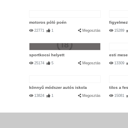
motoros póló poén
figyelmez
22771
1
Megosztás
15289
sportkocsi helyett
esti mese
25174
5
Megosztás
13309
könnyű módszer autós iskola
tilos a fe
13824
1
Megosztás
15081