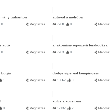
omány trabanton
autóval a metróba
0
Megosztás
7900
0
Megosz
s autó
a rakomány egyszerű lerakodása
0
Megosztás
7903
0
Megosz
ó bogár
dodge viper-ral kempingezni
1
Megosztás
10062
0
Megosz
!
kulcs a kocsiban
0
Megosztás
12132
2
Megosz