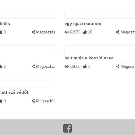
tetés
egy igazi motoros
0
Megosztás
62976
10
Megosz
ha titanic a kocsid neve
2
Megosztás
13886
1
Megosz
stett szélvédő!
0
Megosztás