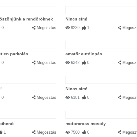
öszönjünk a rendőröknek
Nincs cím!
0
Megosztás
9239
1
Megosz
tlen parkolás
amatőr autólopás
0
Megosztás
6342
0
Megosz
!
Nincs cím!
0
Megosztás
6181
0
Megosz
 pihenő
motorcross mosoly
1
Megosztás
7500
0
Megosz