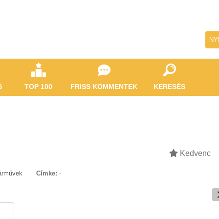
NY
S
TOP 100
FRISS KOMMENTEK
KERESÉS
Kedvenc
árművek
Címke:
-