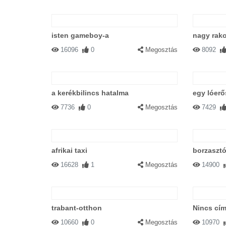
isten gameboy-a
nagy rak
16096
0
Megosztás
8092
a kerékbilincs hatalma
egy lóerő
7736
0
Megosztás
7429
afrikai taxi
borzaszt
16628
1
Megosztás
14900
trabant-otthon
Nincs cím
10660
0
Megosztás
10970