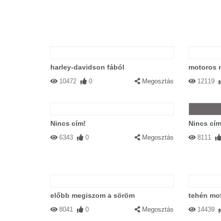
harley-davidson fából
motoros 
10472
0
Megosztás
12119
Nincs cím!
Nincs cím
6343
0
Megosztás
8111
előbb megiszom a söröm
tehén mo
8041
0
Megosztás
14439