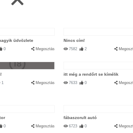
nagyik üdvözlete
Nincs cím!
0
Megosztás
7582
2
Megosz
!
itt még a rendőrt se kímélik
1
Megosztás
7633
0
Megosz
tor
fábaszorult autó
0
Megosztás
6723
0
Megosz