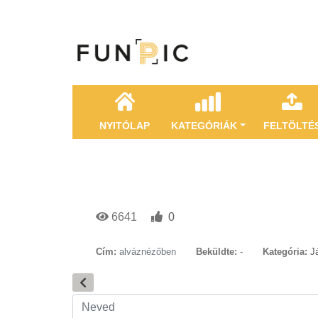
NYITÓLAP
KATEGÓRIÁK
FELTÖLTÉ
6641
0
Cím:
alváznézőben
Beküldte:
-
Kategória:
J