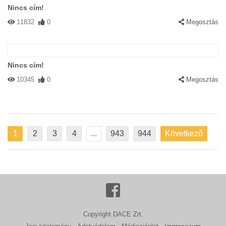
Nincs cím!
11832
0
Megosztás
Nincs cím!
10345
0
Megosztás
1
2
3
4
...
943
944
Következő
Copyright DACE Zrt.