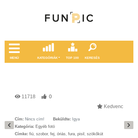
MENÜ
KATEGÓRIÁK
TOP 100
KERESÉS
11718
0
Kedvenc
Cím:
Nincs cím!
Beküldte:
Igya
Kategória:
Egyéb fotó
Címke:
fiú
,
szobor
,
fej
,
óriás
,
fura
,
pisil
,
szökőkút