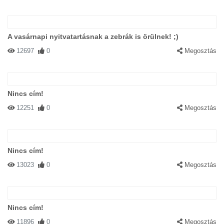
A vasárnapi nyitvatartásnak a zebrák is örülnek! ;)
12697
0
Megosztás
Nincs cím!
12251
0
Megosztás
Nincs cím!
13023
0
Megosztás
Nincs cím!
11896
0
Megosztás