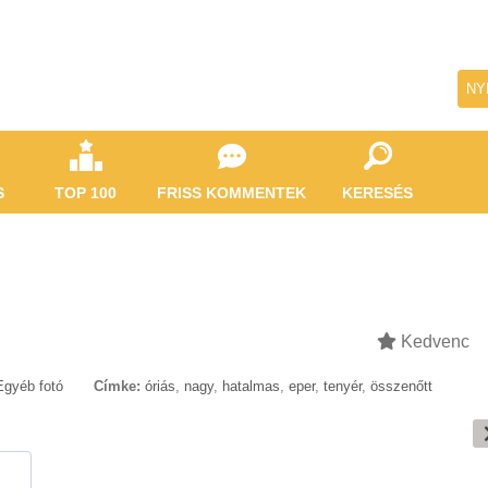
NY
S
TOP 100
FRISS KOMMENTEK
KERESÉS
Kedvenc
Egyéb fotó
Címke:
óriás
,
nagy
,
hatalmas
,
eper
,
tenyér
,
összenőtt