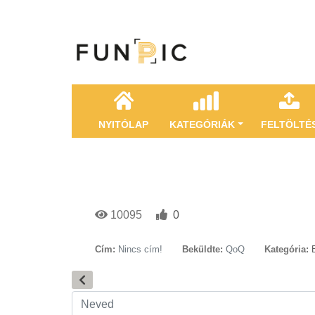
NYITÓLAP
KATEGÓRIÁK
FELTÖLTÉ
10095
0
Cím:
Nincs cím!
Beküldte:
QoQ
Kategória: