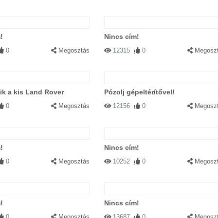
!
Nincs cím!
0
Megosztás
12315
0
Megosz
tik a kis Land Rover
Pózolj gépeltérítővel!
0
Megosztás
12156
0
Megosz
!
Nincs cím!
0
Megosztás
10252
0
Megosz
!
Nincs cím!
0
Megosztás
13687
0
Megosz