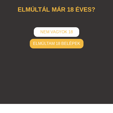
ELMÚLTÁL MÁR 18 ÉVES?
NEM VAGYOK 18
ELMÚLTAM 18 BELÉPEK
ELKÜLD
Hozzászólások (
0
)
Nincsenek hozzászólások