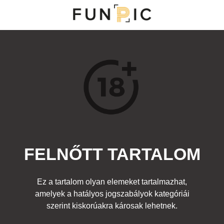
MENÜ
KATEGÓRIÁK
TOP 100
KERESÉS
FELNŐTT TARTALOM
13958
0
Kedvenc
Ez a tartalom olyan elemeket tartalmazhat,
Cím:
amelyek a hatályos jogszabályok kategóriái
lara a medencében
Beküldte:
-
Kategória:
szerint kiskorúakra károsak lehetnek.
Felnőtt
Címke:
mell
,
cici
,
boobs
,
tits
,
lara
,
croft
,
meztelen
,
nude