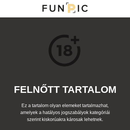
MENÜ
KATEGÓRIÁK
TOP 100
KERESÉS
FELNŐTT TARTALOM
13464
2
Kedvenc
Ez a tartalom olyan elemeket tartalmazhat,
Cím:
amelyek a hatályos jogszabályok kategóriái
mibő lesz a virág
Beküldte:
-
Kategória:
szerint kiskorúakra károsak lehetnek.
Felnőtt
Címke:
cock
,
dick
,
fasz