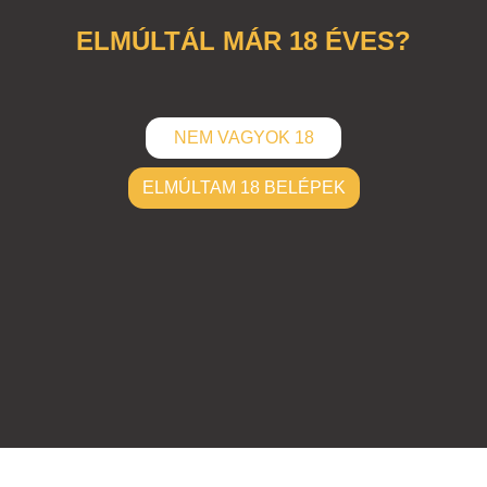
ELMÚLTÁL MÁR 18 ÉVES?
NEM VAGYOK 18
ELMÚLTAM 18 BELÉPEK
ELKÜLD
Hozzászólások (
0
)
Nincsenek hozzászólások