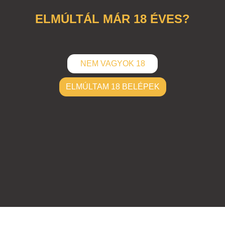
ELMÚLTÁL MÁR 18 ÉVES?
NEM VAGYOK 18
ELMÚLTAM 18 BELÉPEK
ELKÜLD
Hozzászólások (
4
)
#92001 dol-Jowi
|
2004-10-17 00:00:00
|
Válasz