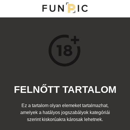
MENÜ
KATEGÓRIÁK
TOP 100
KERESÉS
FELNŐTT TARTALOM
13278
0
Kedvenc
Ez a tartalom olyan elemeket tartalmazhat,
Cím:
amelyek a hatályos jogszabályok kategóriái
Nincs cím!
Beküldte:
-
Kategória:
Felnőtt
Címke:
szerint kiskorúakra károsak lehetnek.
pókember
,
spiderman