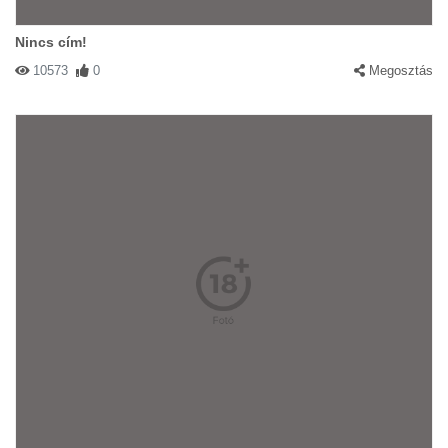
Nincs cím!
10573
0
Megosztás