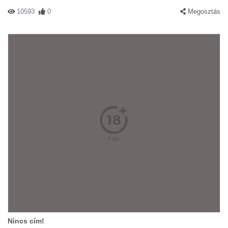
10593
0
Megosztás
Nincs cím!