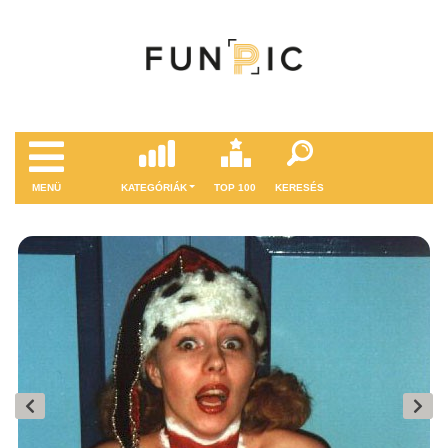
MENÜ
KATEGÓRIÁK
TOP 100
KERESÉS