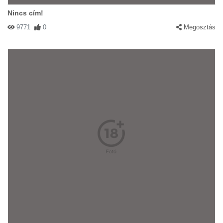
Nincs cím!
9771
0
Megosztás