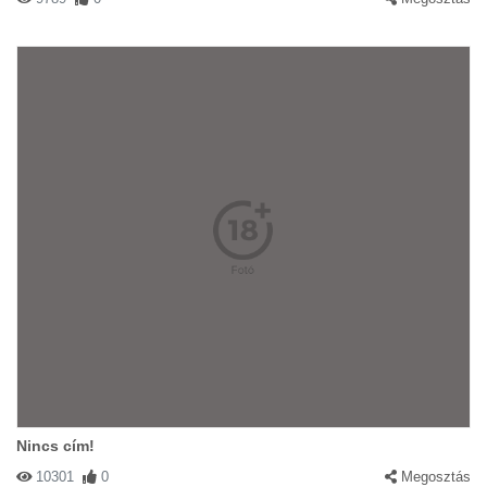
Nincs cím!
10301
0
Megosztás