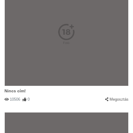
Nincs cím!
10506
0
Megosztás