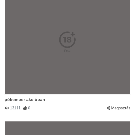
pókember akcióban
13111
0
Megosztás