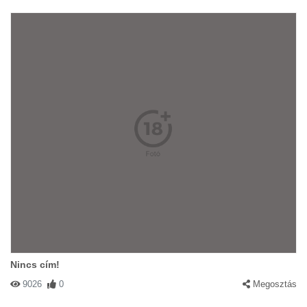
Nincs cím!
9026
0
Megosztás