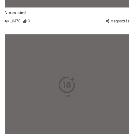
Nincs cím!
10470
0
Megosztás