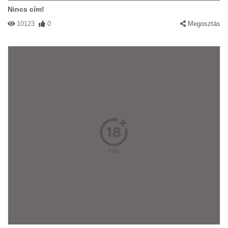
Nincs cím!
10123
0
Megosztás