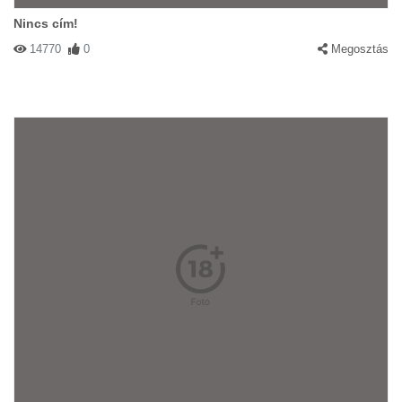
Nincs cím!
14770
0
Megosztás