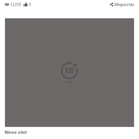
11226
0
Megosztás
Nincs cím!