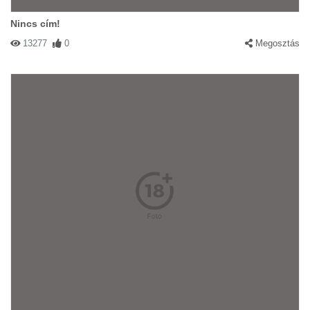
Nincs cím!
13277
0
Megosztás