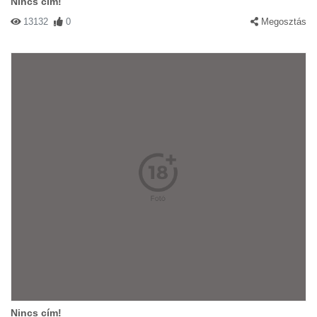
Nincs cím!
13132
0
Megosztás
Nincs cím!