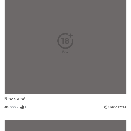
Nincs cím!
8886
0
Megosztás