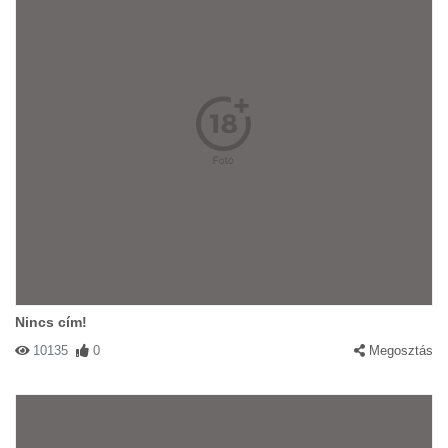
Nincs cím!
10135
0
Megosztás