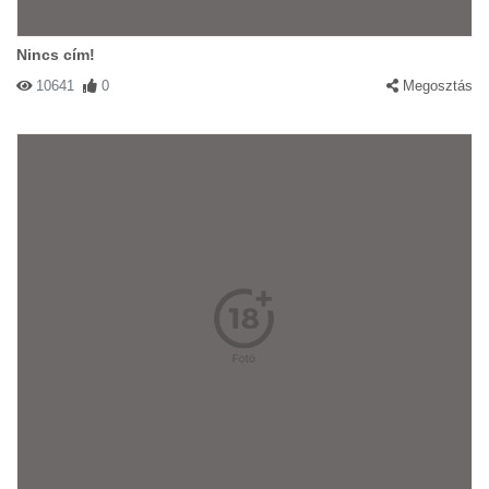
Nincs cím!
10641
0
Megosztás