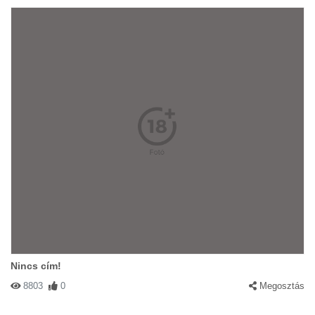
Nincs cím!
8803
0
Megosztás