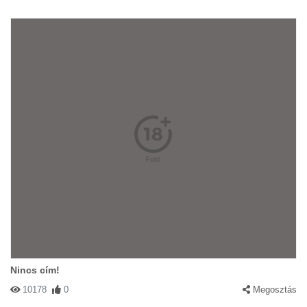
Nincs cím!
10178
0
Megosztás