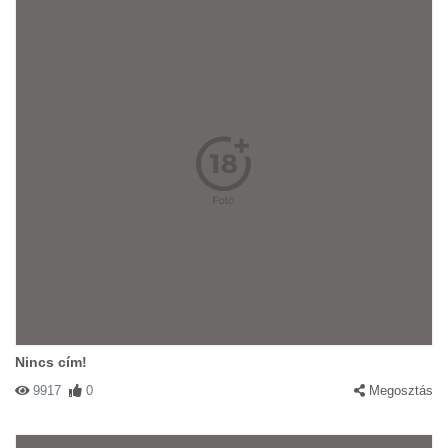
Nincs cím!
9917
0
Megosztás