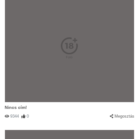
Nincs cím!
9344
0
Megosztás