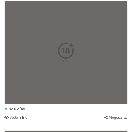
Nincs cím!
8585
0
Megosztás