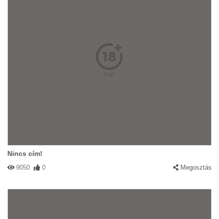
Nincs cím!
9050
0
Megosztás