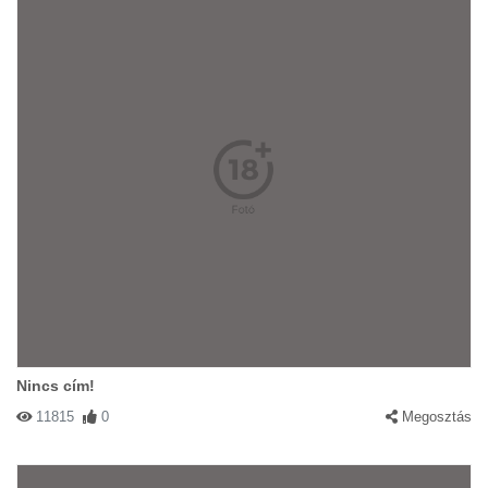
Nincs cím!
11815
0
Megosztás