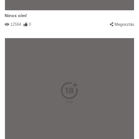
Nincs cím!
12594
0
Megosztás