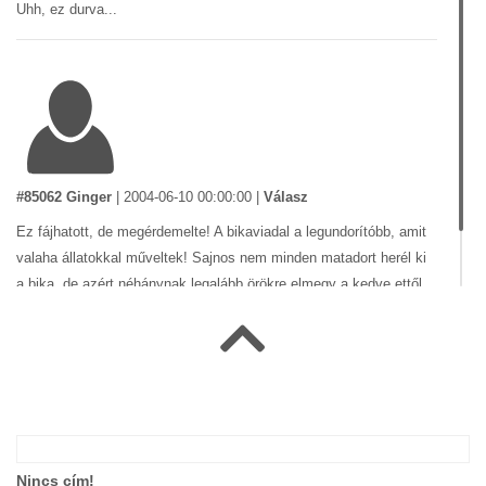
Uhh, ez durva...
#85062 Ginger
|
2004-06-10 00:00:00
|
Válasz
Ez fájhatott, de megérdemelte! A bikaviadal a legundorítóbb, amit
valaha állatokkal műveltek! Sajnos nem minden matadort herél ki
a bika, de azért néhánynak legalább örökre elmegy a kedve ettől...
Nincs cím!