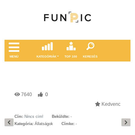
MENÜ
KATEGÓRIÁK
TOP 100
KERESÉS
7640
0
Kedvenc
Cím:
Nincs cím!
Beküldte:
-
Kategória:
Állatságok
Címke:
-