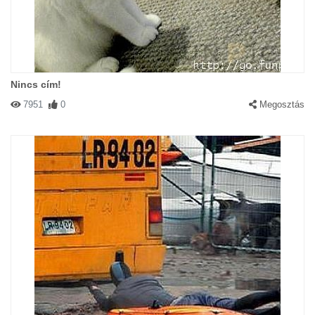
Nincs cím!
7951
0
Megosztás