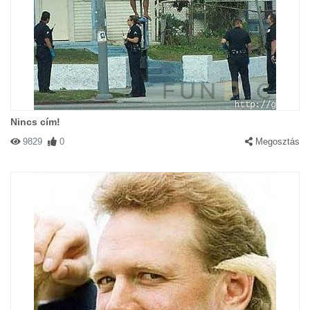
Nincs cím!
9829
0
Megosztás