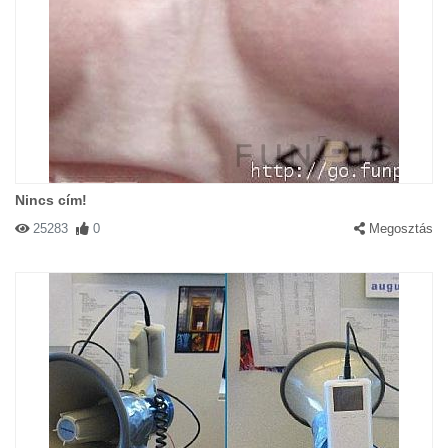
Nincs cím!
25283
0
Megosztás