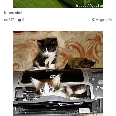
Nincs cím!
8471
0
Megosztás