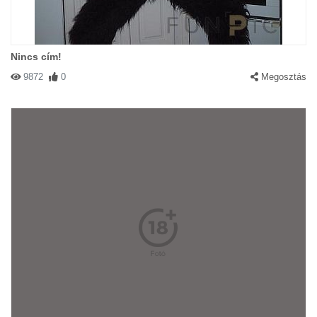
Nincs cím!
9872
0
Megosztás