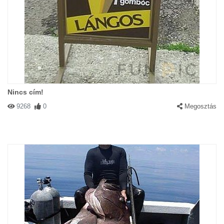
Nincs cím!
9268
0
Megosztás