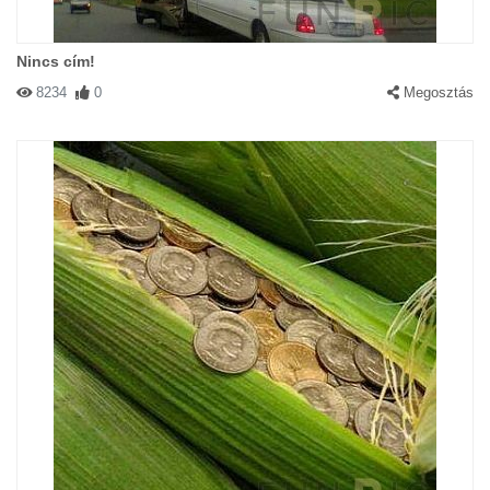
Nincs cím!
8234
0
Megosztás