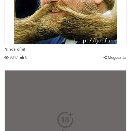
Nincs cím!
9847
0
Megosztás