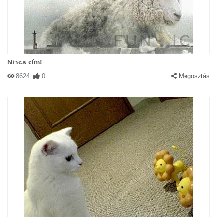
Nincs cím!
8624
0
Megosztás