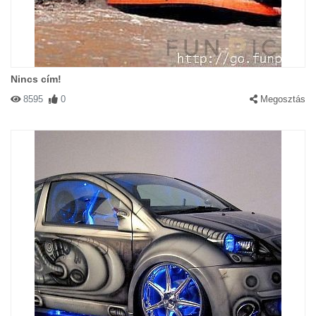
Nincs cím!
8595
0
Megosztás