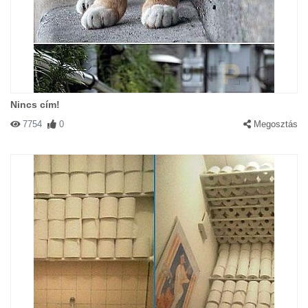
Nincs cím!
7754
0
Megosztás