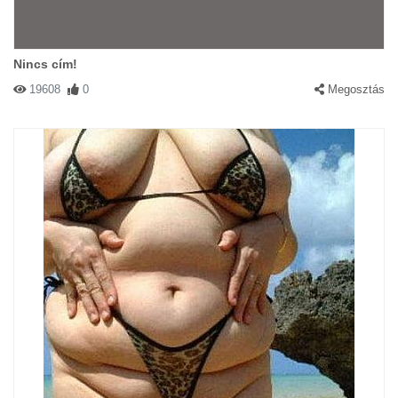
Nincs cím!
19608
0
Megosztás