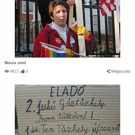
Nincs cím!
9813
0
Megosztás