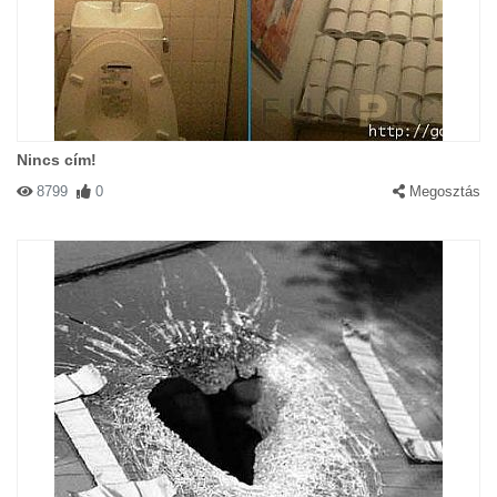
Nincs cím!
8799
0
Megosztás