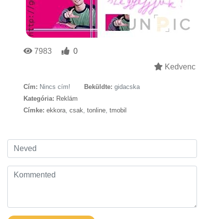
7983
0
Kedvenc
Cím:
Nincs cím!
Beküldte:
gidacska
Kategória:
Reklám
Címke:
ekkora
,
csak
,
tonline
,
tmobil