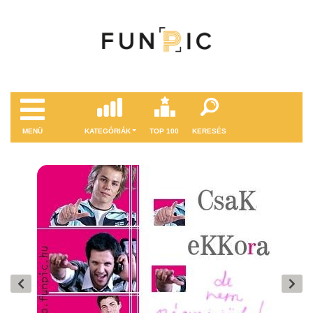
MENÜ
KATEGÓRIÁK
TOP 100
KERESÉS