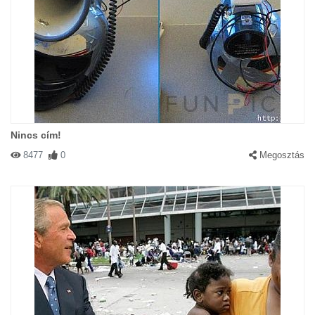
Nincs cím!
8477
0
Megosztás