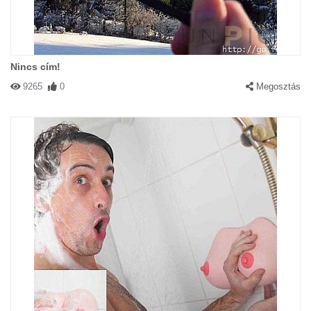
Nincs cím!
9265
0
Megosztás