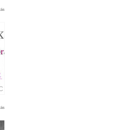
tás
tás