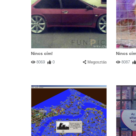
Nincs cím!
Nincs cím
8069
0
Megosztás
8087