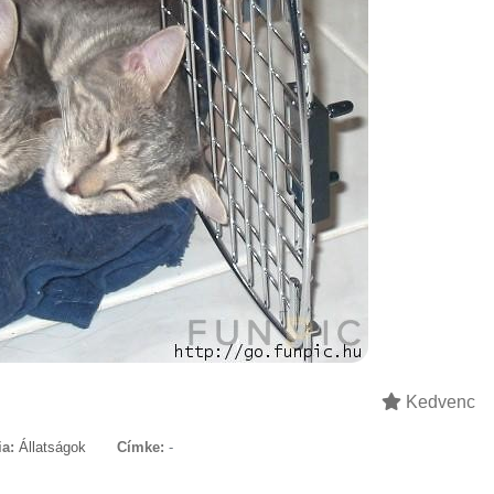
Kedvenc
ia:
Állatságok
Címke:
-