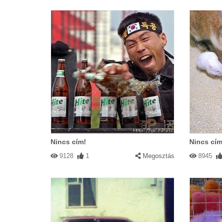
Nincs cím!
Nincs cím
9128
1
Megosztás
8945