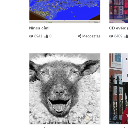
Nincs cím!
CD evés:)
8941
0
Megosztás
8409