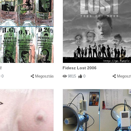
!
Fidesz Lost 2006
0
Megosztás
9815
0
Megosz