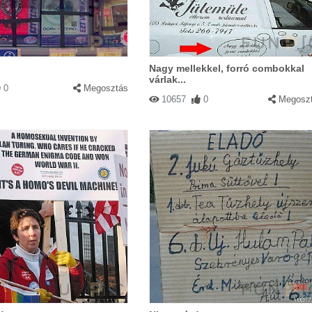
Nagy mellekkel, forró combokkal
várlak...
0
Megosztás
10657
0
Megosz