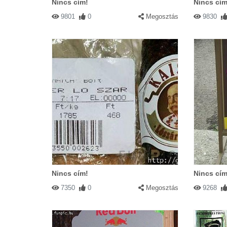
Nincs cím!
Nincs cím
9801
0
Megosztás
9830
Nincs cím!
Nincs cím
7350
0
Megosztás
9268