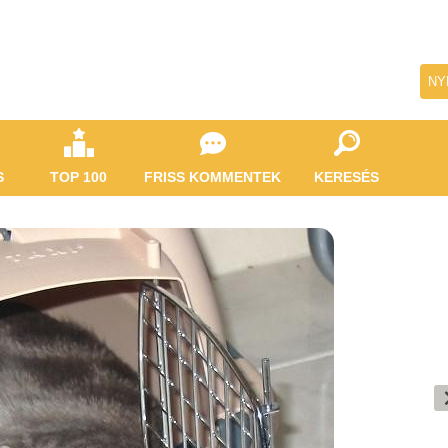
NY
S
TOP 100
FRISS KOMMENTEK
KERESÉS