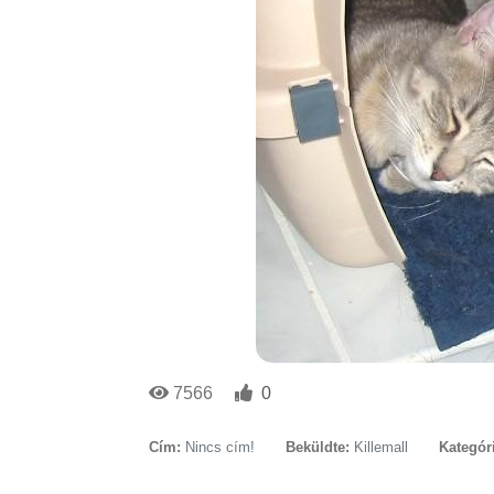
7566
0
Cím:
Nincs cím!
Beküldte:
Killemall
Kategór