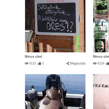
Nincs cím!
Nincs cím
9133
0
Megosztás
8239