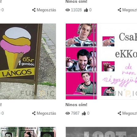
!
Nincs cím!
0
Megosztás
11028
0
Megosz
!
Nincs cím!
0
Megosztás
7987
0
Megosz