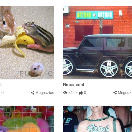
!
Nincs cím!
0
Megosztás
8429
0
Megosz