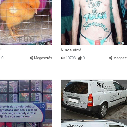
!
Nincs cím!
0
Megosztás
10793
0
Megosz