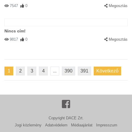
7547
0
Megosztás
Nincs cím!
9817
0
Megosztás
1
2
3
4
...
390
391
Következő
Copyright DACE Zrt.
Jogi közlemény
Adatvédelem
Médiaajánlat
Impresszum