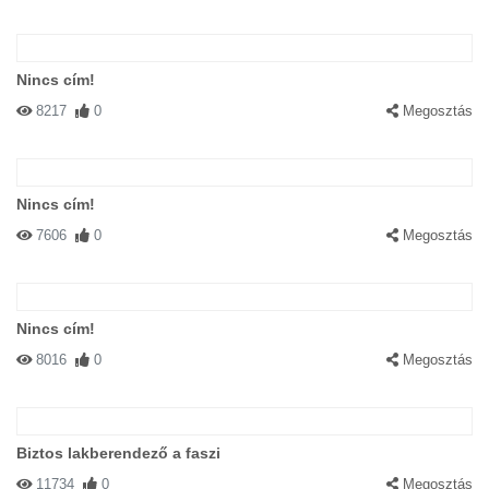
Nincs cím!
8217
0
Megosztás
Nincs cím!
7606
0
Megosztás
Nincs cím!
8016
0
Megosztás
Biztos lakberendező a faszi
11734
0
Megosztás