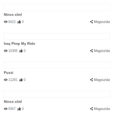
Nincs cím!
9422
0
Megosztás
Iraq Pimp My Ride
10308
0
Megosztás
Puszi
11281
0
Megosztás
Nincs cím!
8367
0
Megosztás