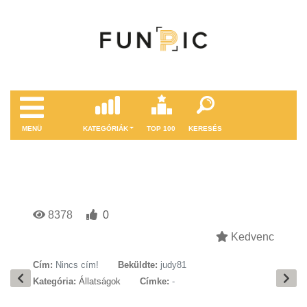
MENÜ
KATEGÓRIÁK
TOP 100
KERESÉS
8378
0
Kedvenc
Cím:
Nincs cím!
Beküldte:
judy81
Kategória:
Állatságok
Címke:
-