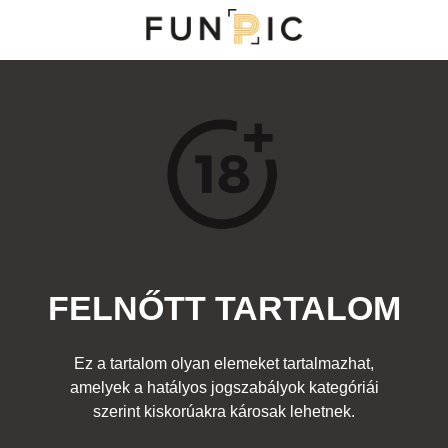
MENÜ
KATEGÓRIÁK
TOP 100
KERESÉS
FELNŐTT TARTALOM
36022
5
Kedvenc
Ez a tartalom olyan elemeket tartalmazhat,
Cím:
amelyek a hatályos jogszabályok kategóriái
Nincs cím!
Beküldte:
czar
Kategória:
szerint kiskorúakra károsak lehetnek.
Felnőtt
Címke:
shemale