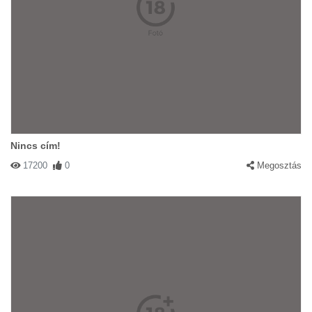
Nincs cím!
17200
0
Megosztás