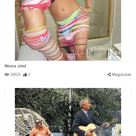
Nincs cím!
28825
0
Megosztás