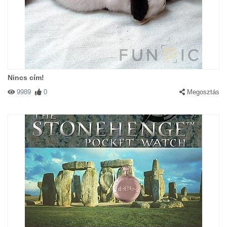
Nincs cím!
9989
0
Megosztás