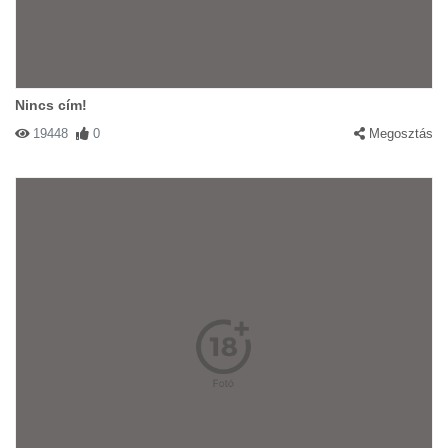
Nincs cím!
19448
0
Megosztás