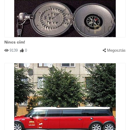
Nincs cím!
9139
0
Megosztás