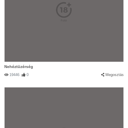
Nehéztüzérség
19446
0
Megosztás