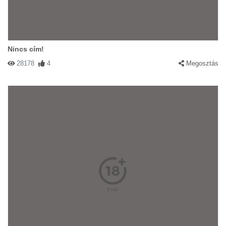
Nincs cím!
28178
4
Megosztás