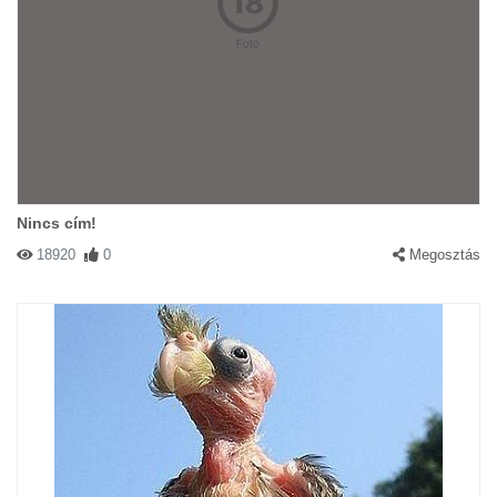
Nincs cím!
18920
0
Megosztás