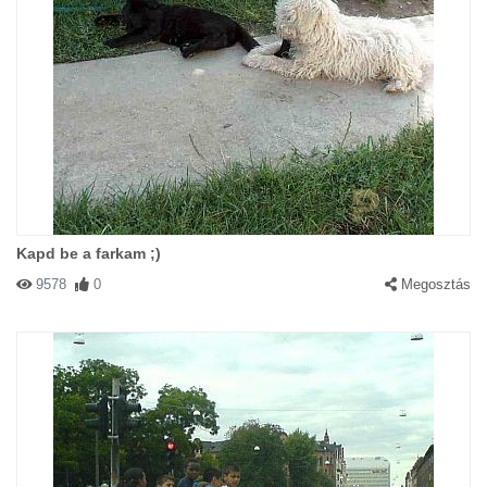
Kapd be a farkam ;)
9578
0
Megosztás