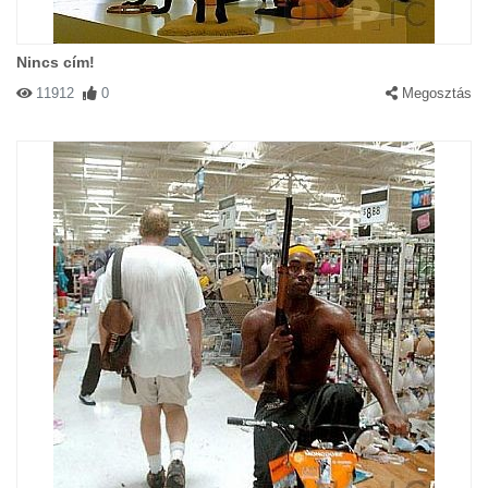
Nincs cím!
11912
0
Megosztás