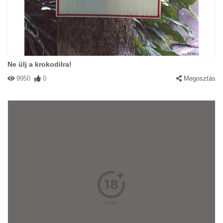
Ne ülj a krokodilra!
9950
0
Megosztás