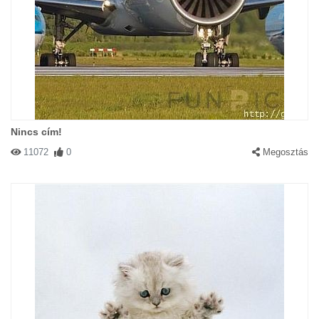
Nincs cím!
11072
0
Megosztás