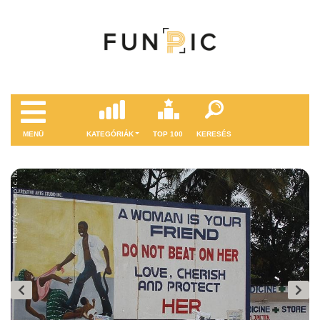
MENÜ
KATEGÓRIÁK
TOP 100
KERESÉS