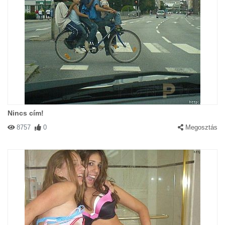
Nincs cím!
8757
0
Megosztás