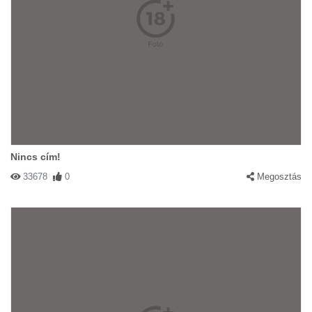
Nincs cím!
33678
0
Megosztás