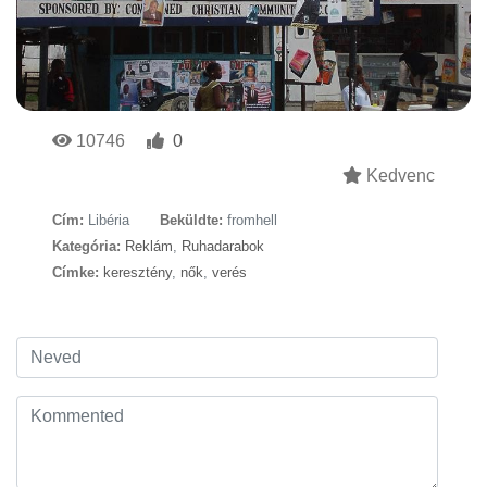
10746
0
Kedvenc
Cím:
Libéria
Beküldte:
fromhell
Kategória:
Reklám
,
Ruhadarabok
Címke:
keresztény
,
nők
,
verés