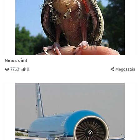
Nincs cím!
7763
0
Megosztás