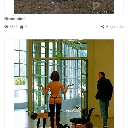
Nincs cím!
8804
0
Megosztás