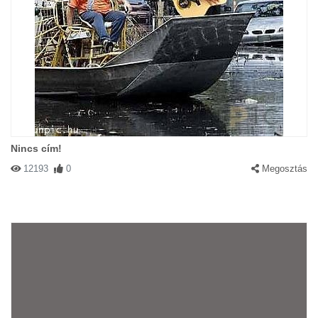
Nincs cím!
12193
0
Megosztás