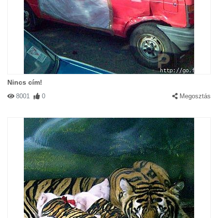
Nincs cím!
8001
0
Megosztás