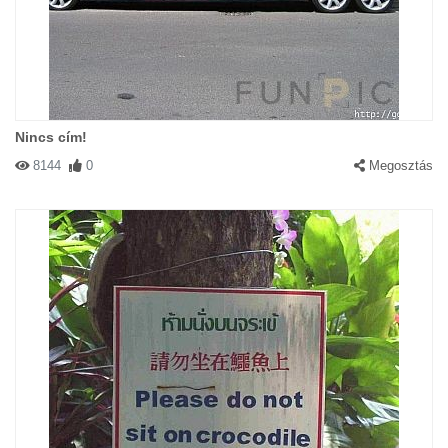
Nincs cím!
8144
0
Megosztás