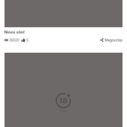
Nincs cím!
36020
5
Megosztás