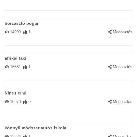
borzasztó bogár
14900
1
Megosztás
afrikai taxi
16631
1
Megosztás
Nincs cím!
10970
0
Megosztás
könnyű módszer autós iskola
13824
1
Megosztás