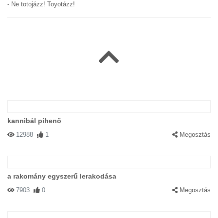
- Ne totojázz! Toyotázz!
kannibál pihenő
12988
1
Megosztás
a rakomány egyszerű lerakodása
7903
0
Megosztás