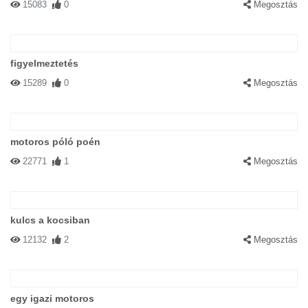
15083
0
Megosztás
figyelmeztetés
15289
0
Megosztás
motoros póló poén
22771
1
Megosztás
kulcs a kocsiban
12132
2
Megosztás
egy igazi motoros