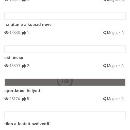
ha titanic a kocsid neve
13886
1
Megosztás
esti mese
13309
2
Megosztás
sportkocsi helyett
25174
5
Megosztás
tilos a festett szélvédő!