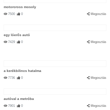
motorcross mosoly
7500
0
Megosztás
egy lóerős autó
7429
0
Megosztás
a kerékbilincs hatalma
7736
0
Megosztás
autóval a metróba
7901
0
Megosztás