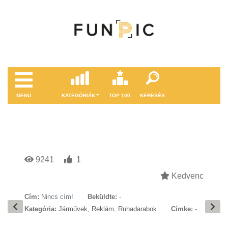
MENÜ
KATEGÓRIÁK
TOP 100
KERESÉS
9241
1
Kedvenc
Cím:
Nincs cím!
Beküldte:
-
Kategória:
Járművek
,
Reklám
,
Ruhadarabok
Címke:
-