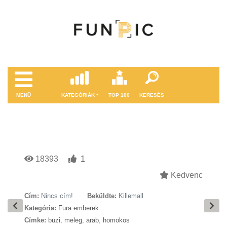
MENÜ
KATEGÓRIÁK
TOP 100
KERESÉS
18393
1
Kedvenc
Cím:
Nincs cím!
Beküldte:
Killemall
Kategória:
Fura emberek
Címke:
buzi
,
meleg
,
arab
,
homokos