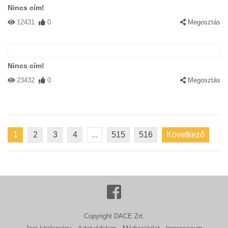
Nincs cím!
12431
0
Megosztás
Nincs cím!
23432
0
Megosztás
1
2
3
4
...
515
516
Következő
Copyright DACE Zrt.