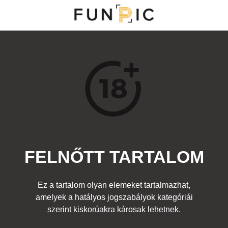
MENÜ
KATEGÓRIÁK
TOP 100
KERESÉS
FELNŐTT TARTALOM
29089
0
Kedvenc
Ez a tartalom olyan elemeket tartalmazhat,
Cím:
amelyek a hatályos jogszabályok kategóriái
Újdonság az Algidától
Beküldte:
czar
Kategória:
szerint kiskorúakra károsak lehetnek.
Felnőtt
Címke:
fasz
,
pénisz
,
farok
,
jégkrém