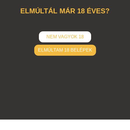
ELMÚLTÁL MÁR 18 ÉVES?
NEM VAGYOK 18
ELMÚLTAM 18 BELÉPEK
ELKÜLD
Hozzászólások (
0
)
Nincsenek hozzászólások