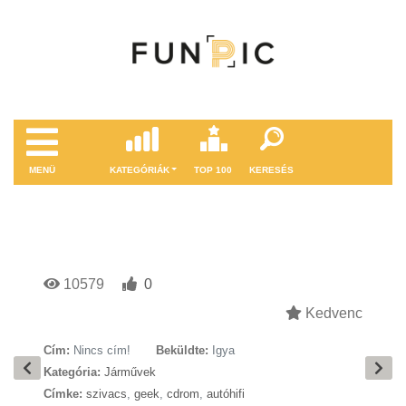
MENÜ
KATEGÓRIÁK
TOP 100
KERESÉS
10579
0
Kedvenc
Cím:
Nincs cím!
Beküldte:
Igya
Kategória:
Járművek
Címke:
szivacs
,
geek
,
cdrom
,
autóhifi