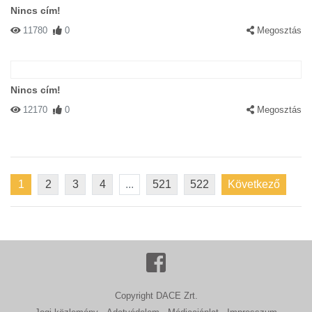
Nincs cím!
11780
0
Megosztás
Nincs cím!
12170
0
Megosztás
1
2
3
4
...
521
522
Következő
Copyright DACE Zrt.