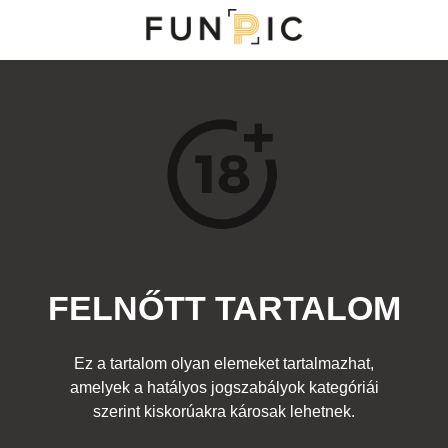
NY
S
TOP 100
FRISS KOMMENTEK
KERESÉS
FELNŐTT TARTALOM
Kedvenc
ia:
Fura emberek
Ez a tartalom olyan elemeket tartalmazhat,
,
szülinap
,
farok
amelyek a hatályos jogszabályok kategóriái
szerint kiskorúakra károsak lehetnek.