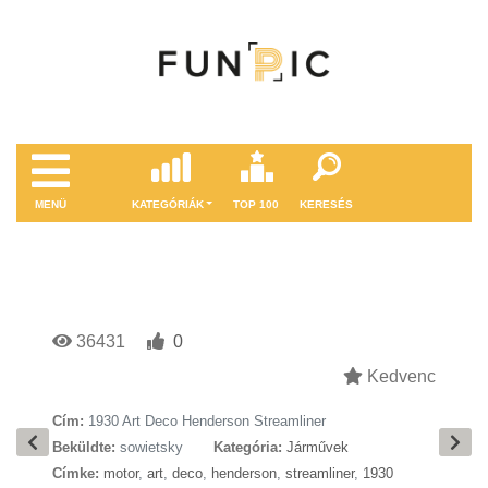
MENÜ
KATEGÓRIÁK
TOP 100
KERESÉS
36431
0
Kedvenc
Cím:
1930 Art Deco Henderson Streamliner
Beküldte:
sowietsky
Kategória:
Járművek
Címke:
motor
,
art
,
deco
,
henderson
,
streamliner
,
1930