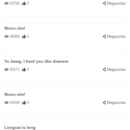
33706
0
Megosztás
Nincs cím!
36060
0
Megosztás
Yo dawg, I herd you like drawers
30271
0
Megosztás
Nincs cím!
29348
0
Megosztás
Longcat is long