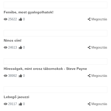
Fenébe, most gyalogolhatok!
25622
0
Megosztás
Nincs cím!
24613
0
Megosztás
Hírességek, mint orosz tábornokok - Steve Payne
38992
0
Megosztás
Lebegő jacuzzi
29117
0
Megosztás