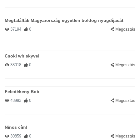
Megtalálták Magyarország egyetlen boldog nyugdíjasát
37194
0
Megosztás
Csoki whiskyvel
38018
0
Megosztás
Feledékeny Bob
48993
0
Megosztás
Nincs cím!
30859
0
Megosztás