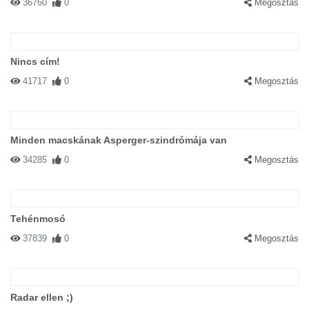
36760
0
Megosztás
Nincs cím!
41717
0
Megosztás
Minden macskának Asperger-szindrómája van
34285
0
Megosztás
Tehénmosó
37839
0
Megosztás
Radar ellen ;)