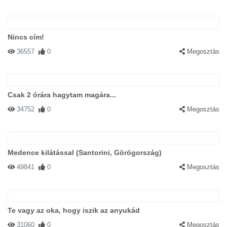
Nincs cím!
36557
0
Megosztás
Csak 2 órára hagytam magára...
34752
0
Megosztás
Medence kilátással (Santorini, Görögország)
49841
0
Megosztás
Te vagy az oka, hogy iszik az anyukád
31060
0
Megosztás