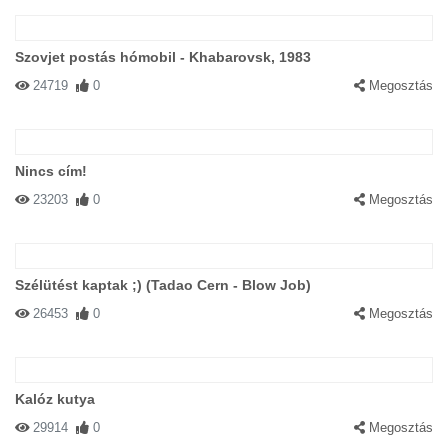
Szovjet postás hómobil - Khabarovsk, 1983
24719
0
Megosztás
Nincs cím!
23203
0
Megosztás
Szélütést kaptak ;) (Tadao Cern - Blow Job)
26453
0
Megosztás
Kalóz kutya
29914
0
Megosztás