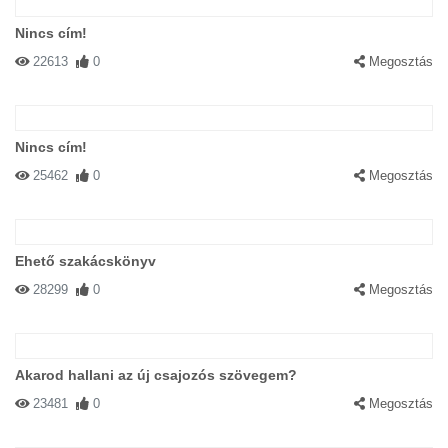
Nincs cím!
22613
0
Megosztás
Nincs cím!
25462
0
Megosztás
Ehető szakácskönyv
28299
0
Megosztás
Akarod hallani az új csajozós szövegem?
23481
0
Megosztás