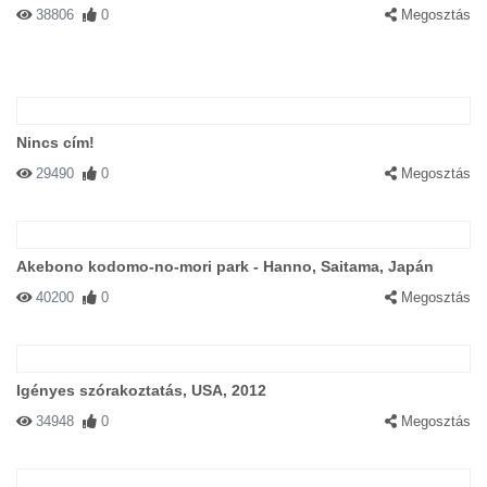
38806
0
Megosztás
Nincs cím!
29490
0
Megosztás
Akebono kodomo-no-mori park - Hanno, Saitama, Japán
40200
0
Megosztás
Igényes szórakoztatás, USA, 2012
34948
0
Megosztás