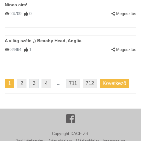
Nincs cím!
24709
0
Megosztás
A világ széle ;) Beachy Head, Anglia
34494
1
Megosztás
1
2
3
4
...
711
712
Következő
Copyright DACE Zrt.