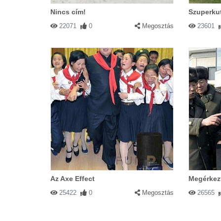
Nincs cím!
Szuperku
22071
0
Megosztás
23601
Az Axe Effect
Megérkezt
25422
0
Megosztás
26565