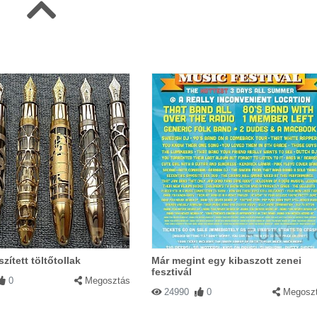
zített töltőtollak
Már megint egy kibaszott zenei
fesztivál
0
Megosztás
24990
0
Megosz