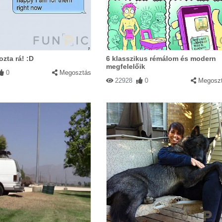
ozta rá! :D
6 klasszikus rémálom és modern
megfelelőik
0
Megosztás
22928
0
Megosz