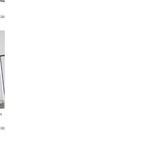
tás
m
tás