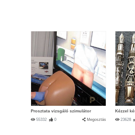
Prosztata vizsgáló szimulátor
Kézzel kés
55332
0
Megosztás
23628