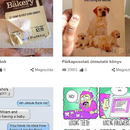
ánk
Párkapcsolati útmutató könyv
0
Megosztás
20801
0
Megosz