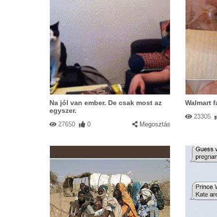
Na jól van ember. De csak most az
Walmart f
egyszer.
23305
27650
0
Megosztás