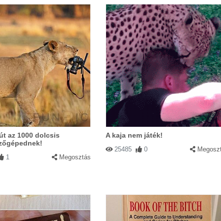
út az 1000 dolcsis
A kaja nem játék!
zőgépednek!
25485
0
Megosz
1
Megosztás