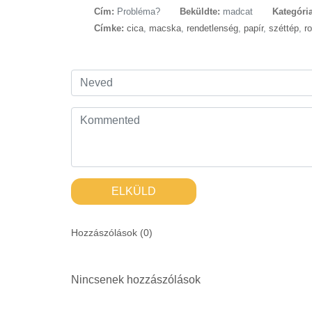
Cím:
Probléma?
Beküldte:
madcat
Kategória
Címke:
cica
,
macska
,
rendetlenség
,
papír
,
széttép
,
r
ELKÜLD
Hozzászólások (
0
)
Nincsenek hozzászólások