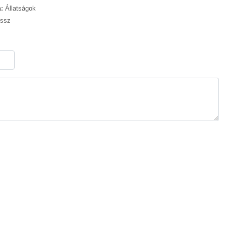
:
Állatságok
ossz