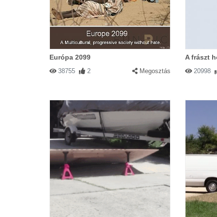
Európa 2099
A frászt h
38755
2
Megosztás
20998