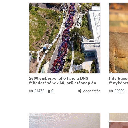
2600 emberből álló lánc a DNS
Ints búcs
felfedezésének 60. születésnapján
fényképe
21472
0
Megosztás
22959