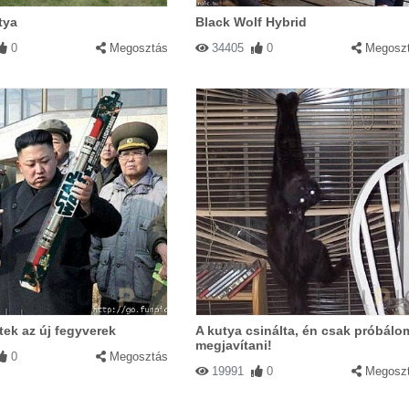
tya
Black Wolf Hybrid
0
Megosztás
34405
0
Megosz
ek az új fegyverek
A kutya csinálta, én csak próbálo
megjavítani!
0
Megosztás
19991
0
Megosz