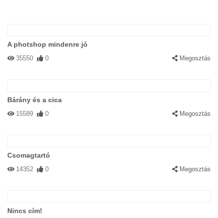
A photshop mindenre jó
35550
0
Megosztás
Bárány és a cica
15589
0
Megosztás
Csomagtartó
14352
0
Megosztás
Nincs cím!