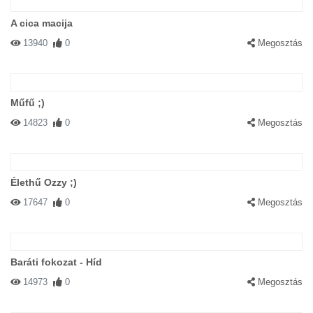
A cica macija
13940
0
Megosztás
Műfű ;)
14823
0
Megosztás
Élethű Ozzy ;)
17647
0
Megosztás
Baráti fokozat - Híd
14973
0
Megosztás