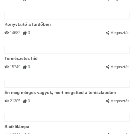
Könyvtartó a fürdőben
14682
0
Megosztás
Természetes híd
15749
0
Megosztás
Én meg mérges vagyok, mert megetted a teniszlabdám
21305
0
Megosztás
Biciklilámpa