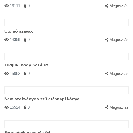
16111
0
Megosztás
Utolsó szavak
14359
0
Megosztás
Tudjuk, hogy hol élsz
15082
0
Megosztás
Nem szokványos születésnapi kártya
16524
0
Megosztás
Szurikáták nevelték fel