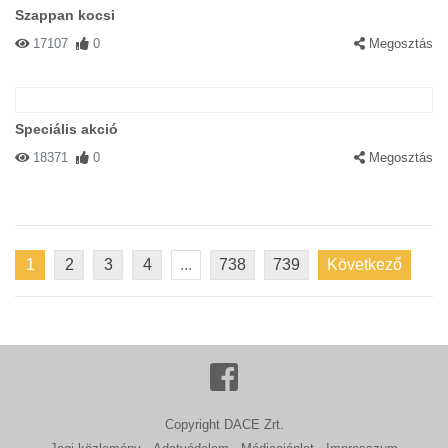
Szappan kocsi
17107
0
Megosztás
Speciális akció
18371
0
Megosztás
1
2
3
4
...
738
739
Következő
Copyright DACE Zrt.