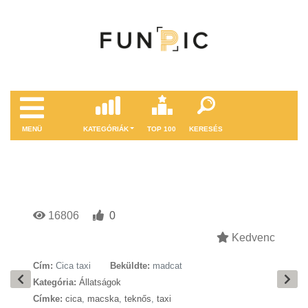
MENÜ
KATEGÓRIÁK
TOP 100
KERESÉS
16806
0
Kedvenc
Cím:
Cica taxi
Beküldte:
madcat
Kategória:
Állatságok
Címke:
cica
,
macska
,
teknős
,
taxi