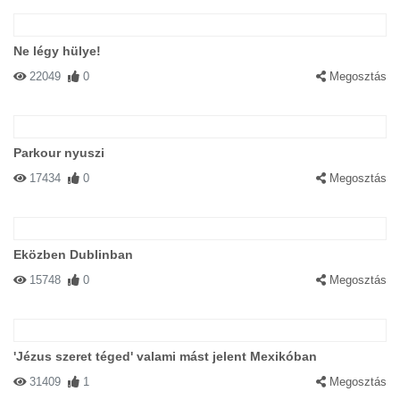
Ne légy hülye!
22049
0
Megosztás
Parkour nyuszi
17434
0
Megosztás
Eközben Dublinban
15748
0
Megosztás
'Jézus szeret téged' valami mást jelent Mexikóban
31409
1
Megosztás