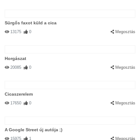
Sürgős faxot küld a cica
13175
0
Megosztás
Horgászat
20085
0
Megosztás
Cicaszerelem
17650
0
Megosztás
A Google Street új autója ;)
15975
1
Megosztás