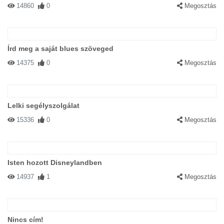
14860
0
Megosztás
Írd meg a saját blues szöveged
14375
0
Megosztás
Lelki segélyszolgálat
15336
0
Megosztás
Isten hozott Disneylandben
14937
1
Megosztás
Nincs cím!