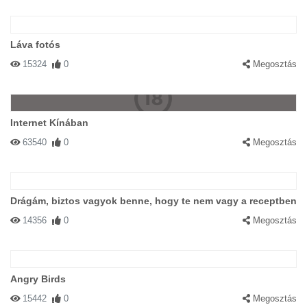
Láva fotós
15324
0
Megosztás
Internet Kínában
63540
0
Megosztás
Drágám, biztos vagyok benne, hogy te nem vagy a receptben
14356
0
Megosztás
Angry Birds
15442
0
Megosztás