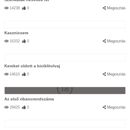
14238
0
Megosztás
Kasznicsere
16332
0
Megosztás
Kereket oldott a biciklitolvaj
14610
0
Megosztás
Az első ribancrendszáma
29425
0
Megosztás