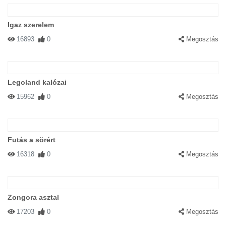
Igaz szerelem
16893
0
Megosztás
Legoland kalózai
15962
0
Megosztás
Futás a sörért
16318
0
Megosztás
Zongora asztal
17203
0
Megosztás