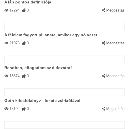
A láb pontos definiciója
17294
0
Megosztás
A félelem fagyott pillanata, amikor egy nő vezet...
21073
0
Megosztás
Rendben, elfogadom az áldozatot!
13874
0
Megosztás
Goth kifestőkönyv - fekete zsírkrétával
18102
0
Megosztás