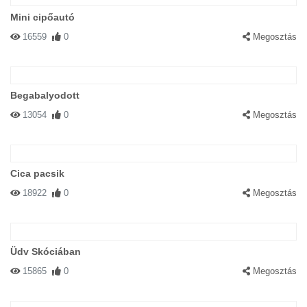
Mini cipőautó
16559
0
Megosztás
Begabalyodott
13054
0
Megosztás
Cica pacsik
18922
0
Megosztás
Üdv Skóciában
15865
0
Megosztás