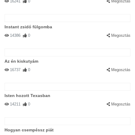
16241
0
Megosztás
Instant zsidó fülgomba
14386
0
Megosztás
Az én kiskutyám
16737
0
Megosztás
Isten hozott Texasban
14211
0
Megosztás
Hogyan csempéssz piát