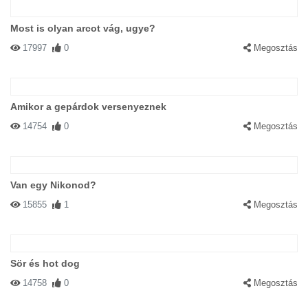
Most is olyan arcot vág, ugye?
17997
0
Megosztás
Amikor a gepárdok versenyeznek
14754
0
Megosztás
Van egy Nikonod?
15855
1
Megosztás
Sör és hot dog
14758
0
Megosztás