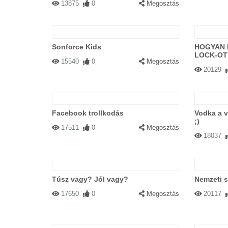
13875
0
Megosztás
Sonforce Kids
HOGYAN 
LOCK-OT
15540
0
Megosztás
20129
Facebook trollkodás
Vodka a v
;)
17511
0
Megosztás
18037
Túsz vagy? Jól vagy?
Nemzeti s
17650
0
Megosztás
20117