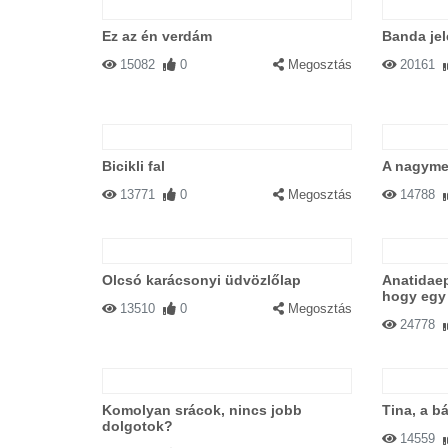
Ez az én verdám
Banda jel
15082
0
Megosztás
20161
Bicikli fal
A nagym
13771
0
Megosztás
14788
Olcsó karácsonyi üdvözlőlap
Anatidaep
hogy egy 
13510
0
Megosztás
24778
Komolyan srácok, nincs jobb
Tina, a b
dolgotok?
14559