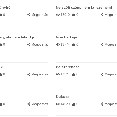
űnyíró
Ne szólj szám, nem fáj szemem!
0
Megosztás
18910
0
Megosz
g, aki nem lakott jól
Noé bárkája
0
Megosztás
13774
0
Megosz
ikül
Balszerencse
0
Megosztás
17321
0
Megosz
Kukucs
0
Megosztás
14620
0
Megosz