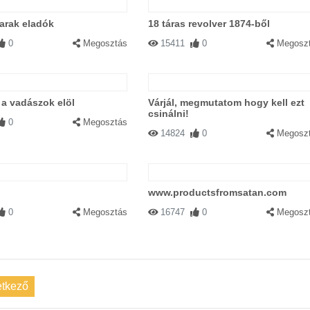
arak eladók
18 táras revolver 1874-ből
0
Megosztás
15411
0
Megosz
t a vadászok elöl
Várjál, megmutatom hogy kell ezt
csinálni!
0
Megosztás
14824
0
Megosz
ó
www.productsfromsatan.com
0
Megosztás
16747
0
Megosz
tkező