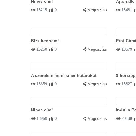
Nincs cím!
Ajtónálló
13215
0
Megosztás
13481
Bízz bennem!
Prof Cirm
16258
0
Megosztás
13579
A szerelem nem ismer határokat
9 hónappa
18659
0
Megosztás
16827
Nincs cím!
Indul a B
13960
0
Megosztás
20139