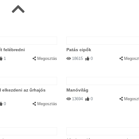
ít felébredni
Patás cipők
1
Megosztás
18615
0
Megosz
l elkezdeni az űrhajós
Manóvilág
13694
0
Megosz
0
Megosztás