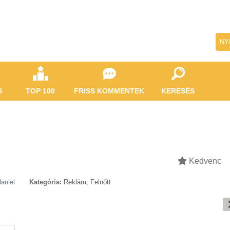
NY
S
TOP 100
FRISS KOMMENTEK
KERESÉS
Kedvenc
daniel
Kategória:
Reklám
,
Felnőtt