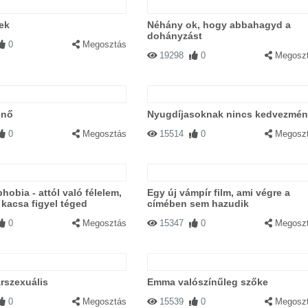
ek
Néhány ok, hogy abbahagyd a
dohányzást
0
Megosztás
19298
0
Megosz
enő
Nyugdíjasoknak nincs kedvezmé
0
Megosztás
15514
0
Megosz
hobia - attól való félelem,
Egy új vámpír film, ami végre a
kacsa figyel téged
címében sem hazudik
0
Megosztás
15347
0
Megosz
árszexuális
Emma valószínűleg szőke
0
Megosztás
15539
0
Megosz