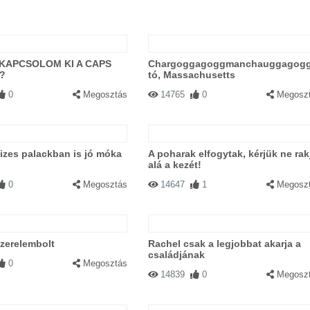
KAPCSOLOM KI A CAPS
Chargoggagoggmanchauggagog
?
tó, Massachusetts
0
Megosztás
14765
0
Megosz
izes palackban is jó móka
A poharak elfogytak, kérjük ne rak
alá a kezét!
0
Megosztás
14647
1
Megosz
zerelembolt
Rachel csak a legjobbat akarja a
családjának
0
Megosztás
14839
0
Megosz