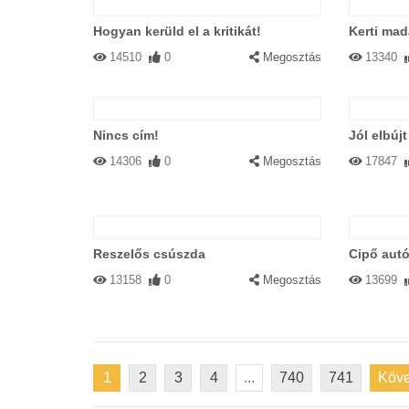
Hogyan kerüld el a kritikát!
Kerti mad
14510
0
Megosztás
13340
Nincs cím!
Jól elbúj
14306
0
Megosztás
17847
Reszelős csúszda
Cipő aut
13158
0
Megosztás
13699
1
2
3
4
...
740
741
Köve