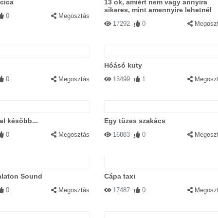
 cica
13 ok, amiért nem vagy annyira
sikeres, mint amennyire lehetnél
0
Megosztás
17292
0
Megosz
i
Hóásó kuty
0
Megosztás
13499
1
Megosz
l később...
Egy tüzes szakács
0
Megosztás
16883
0
Megosz
alaton Sound
Cápa taxi
0
Megosztás
17487
0
Megosz