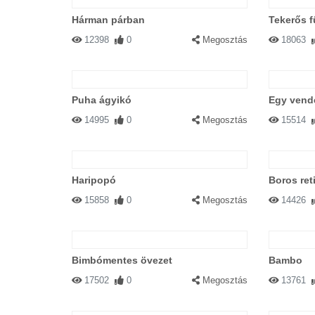
Hárman párban
Tekerős f
12398
0
Megosztás
18063
Puha ágyikó
Egy vendé
14995
0
Megosztás
15514
Haripopó
Boros ret
15858
0
Megosztás
14426
Bimbómentes övezet
Bambo
17502
0
Megosztás
13761