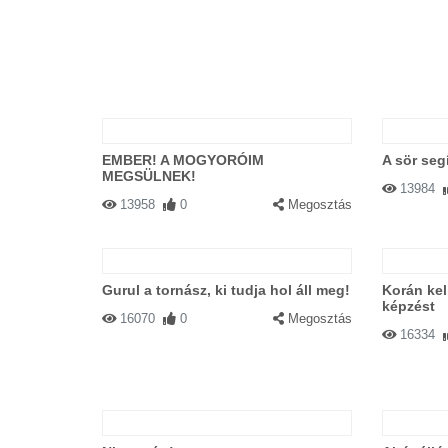
EMBER! A MOGYORÓIM
A sör seg
MEGSÜLNEK!
13984
13958
0
Megosztás
Gurul a tornász, ki tudja hol áll meg!
Korán kel
képzést
16070
0
Megosztás
16334