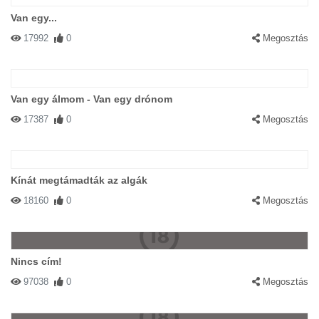
Van egy...
17992
0
Megosztás
Van egy álmom - Van egy drónom
17387
0
Megosztás
Kínát megtámadták az algák
18160
0
Megosztás
Nincs cím!
97038
0
Megosztás