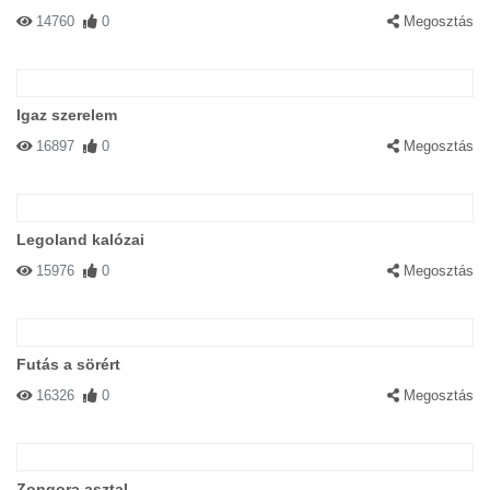
14760
0
Megosztás
Igaz szerelem
16897
0
Megosztás
Legoland kalózai
15976
0
Megosztás
Futás a sörért
16326
0
Megosztás
Zongora asztal