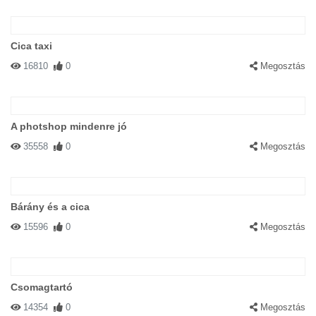
Cica taxi
16810
0
Megosztás
A photshop mindenre jó
35558
0
Megosztás
Bárány és a cica
15596
0
Megosztás
Csomagtartó
14354
0
Megosztás