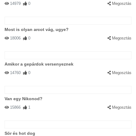
14979
0
Megosztás
Most is olyan arcot vág, ugye?
18006
0
Megosztás
Amikor a gepárdok versenyeznek
14760
0
Megosztás
Van egy Nikonod?
15866
1
Megosztás
Sör és hot dog