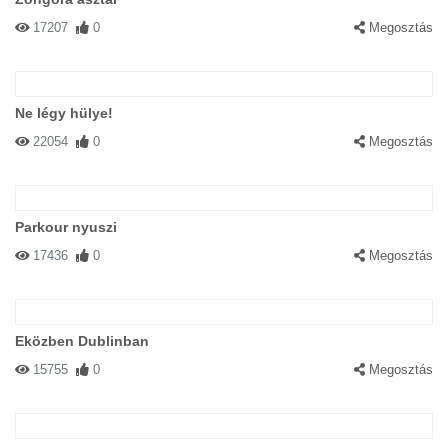
17207
0
Megosztás
Ne légy hülye!
22054
0
Megosztás
Parkour nyuszi
17436
0
Megosztás
Eközben Dublinban
15755
0
Megosztás