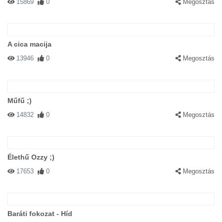
15869
0
Megosztás
A cica macija
13946
0
Megosztás
Műfű ;)
14832
0
Megosztás
Élethű Ozzy ;)
17653
0
Megosztás
Baráti fokozat - Híd