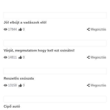
Jól elbújt a vadászok elöl
17844
0
Megosztás
Várjál, megmutatom hogy kell ezt csinálni!
14811
0
Megosztás
Reszelős csúszda
13158
0
Megosztás
Cipő autó