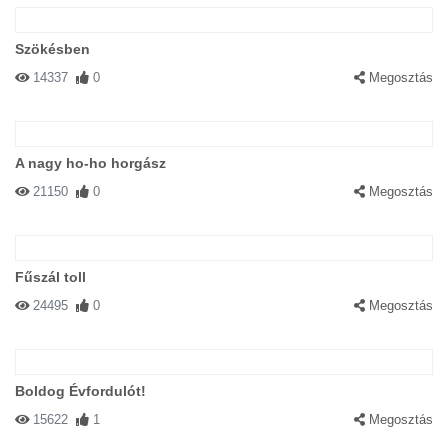
Szökésben
14337
0
Megosztás
A nagy ho-ho horgász
21150
0
Megosztás
Fűszál toll
24495
0
Megosztás
Boldog Évfordulót!
15622
1
Megosztás