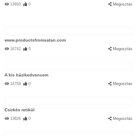
13693
0
Megosztás
www.productsfromsatan.com
16742
0
Megosztás
A kis házikedvencem
14758
0
Megosztás
Csirkés retikül
13826
0
Megosztás