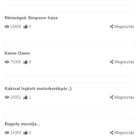
Rémségek Simpson háza
15469
0
Megosztás
Katee Owen
75306
9
Megosztás
Kakival hajtott motorkerékpár ;)
29352
1
Megosztás
Bagoly mondja...
14383
0
Megosztás