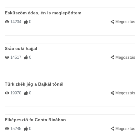
Esküszöm édes, én is meglepődtem
14234
0
Megosztás
Srác cuki hajjal
14517
0
Megosztás
Türkizkék jég a Bajkál tónál
19970
0
Megosztás
Elképesztő fa Costa Ricában
15245
0
Megosztás