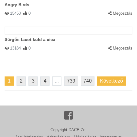
Angry Birds
15450
0
Megosztás
Sürgős faxot küld a cica
13184
0
Megosztás
1
2
3
4
...
739
740
Következő
Copyright DACE Zrt.