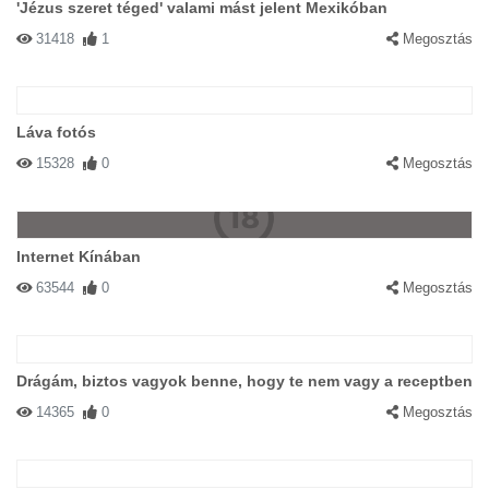
'Jézus szeret téged' valami mást jelent Mexikóban
31418
1
Megosztás
Láva fotós
15328
0
Megosztás
Internet Kínában
63544
0
Megosztás
Drágám, biztos vagyok benne, hogy te nem vagy a receptben
14365
0
Megosztás