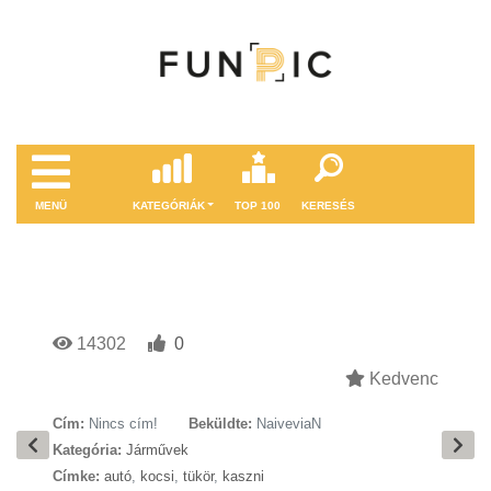
MENÜ
KATEGÓRIÁK
TOP 100
KERESÉS
14302
0
Kedvenc
Cím:
Nincs cím!
Beküldte:
NaiveviaN
Kategória:
Járművek
Címke:
autó
,
kocsi
,
tükör
,
kaszni