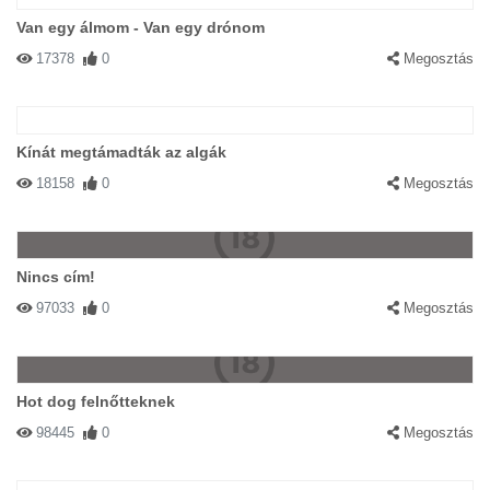
Van egy álmom - Van egy drónom
17378
0
Megosztás
Kínát megtámadták az algák
18158
0
Megosztás
Nincs cím!
97033
0
Megosztás
Hot dog felnőtteknek
98445
0
Megosztás