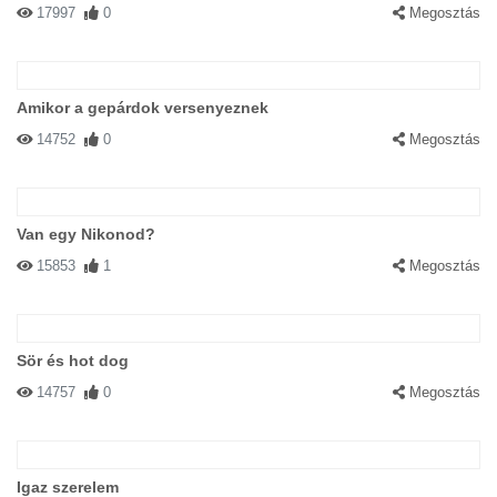
17997
0
Megosztás
Amikor a gepárdok versenyeznek
14752
0
Megosztás
Van egy Nikonod?
15853
1
Megosztás
Sör és hot dog
14757
0
Megosztás
Igaz szerelem