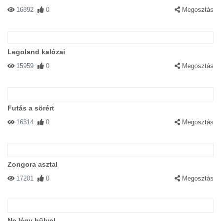
16892
0
Megosztás
Legoland kalózai
15959
0
Megosztás
Futás a sörért
16314
0
Megosztás
Zongora asztal
17201
0
Megosztás
Ne légy hülye!