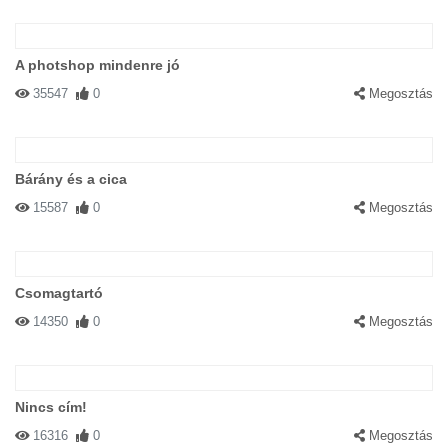
A photshop mindenre jó
35547
0
Megosztás
Bárány és a cica
15587
0
Megosztás
Csomagtartó
14350
0
Megosztás
Nincs cím!
16316
0
Megosztás