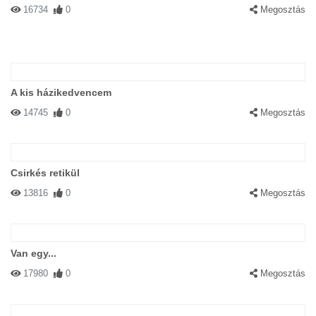
16734
0
Megosztás
A kis házikedvencem
14745
0
Megosztás
Csirkés retikül
13816
0
Megosztás
Van egy...
17980
0
Megosztás