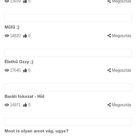
13939
0
Megosztás
Műfű ;)
14820
0
Megosztás
Élethű Ozzy ;)
17645
0
Megosztás
Baráti fokozat - Híd
14971
0
Megosztás
Most is olyan arcot vág, ugye?