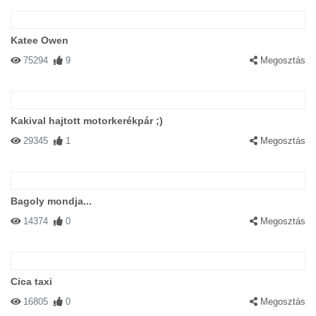
Katee Owen
75294
9
Megosztás
Kakival hajtott motorkerékpár ;)
29345
1
Megosztás
Bagoly mondja...
14374
0
Megosztás
Cica taxi
16805
0
Megosztás