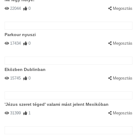
22044
0
Megosztás
Parkour nyuszi
17434
0
Megosztás
Eközben Dublinban
15745
0
Megosztás
'Jézus szeret téged' valami mást jelent Mexikóban
31399
1
Megosztás