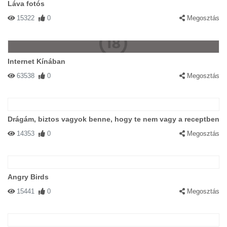
Láva fotós
15322
0
Megosztás
Internet Kínában
63538
0
Megosztás
Drágám, biztos vagyok benne, hogy te nem vagy a receptben
14353
0
Megosztás
Angry Birds
15441
0
Megosztás