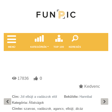
MENÜ
KATEGÓRIÁK
TOP 100
KERESÉS
17836
0
Kedvenc
Cím:
Jól elbújt a vadászok elöl
Beküldte:
Hannibal
Kategória:
Állatságok
Címke:
szarvas
,
vadászok
,
agancs
,
elbújt
,
álcáz