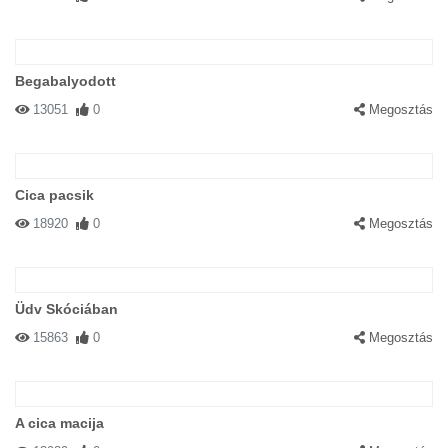
Begabalyodott
13051
0
Megosztás
Cica pacsik
18920
0
Megosztás
Üdv Skóciában
15863
0
Megosztás
A cica macija