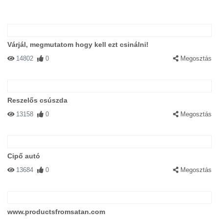
Várjál, megmutatom hogy kell ezt csinálni!
14802
0
Megosztás
Reszelős csúszda
13158
0
Megosztás
Cipő autó
13684
0
Megosztás
www.productsfromsatan.com