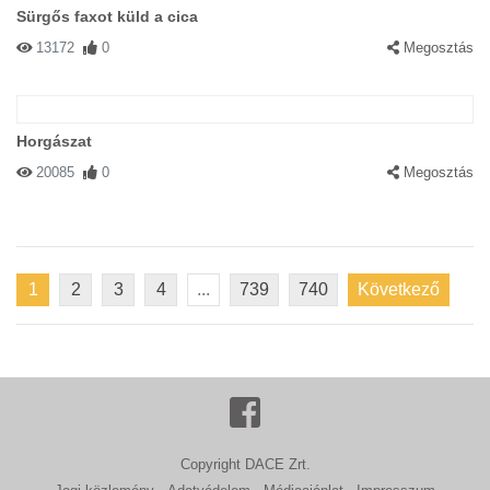
Sürgős faxot küld a cica
13172
0
Megosztás
Horgászat
20085
0
Megosztás
1
2
3
4
...
739
740
Következő
Copyright DACE Zrt.