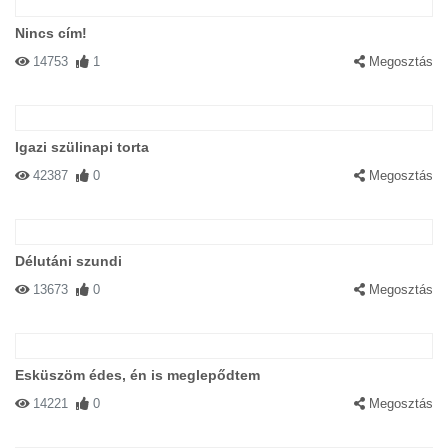
Nincs cím!
14753
1
Megosztás
Igazi szülinapi torta
42387
0
Megosztás
Délutáni szundi
13673
0
Megosztás
Esküszöm édes, én is meglepődtem
14221
0
Megosztás