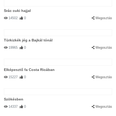
Srác cuki hajjal
14502
0
Megosztás
Türkizkék jég a Bajkál tónál
19965
0
Megosztás
Elképesztő fa Costa Ricában
15227
0
Megosztás
Szökésben
14337
0
Megosztás