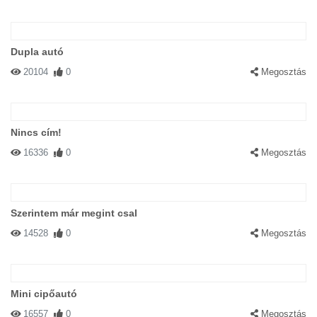
Dupla autó
20104
0
Megosztás
Nincs cím!
16336
0
Megosztás
Szerintem már megint csal
14528
0
Megosztás
Mini cipőautó
16557
0
Megosztás