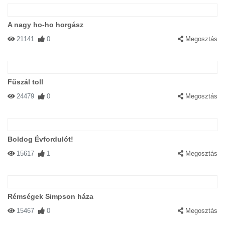
A nagy ho-ho horgász
21141
0
Megosztás
Fűszál toll
24479
0
Megosztás
Boldog Évfordulót!
15617
1
Megosztás
Rémségek Simpson háza
15467
0
Megosztás