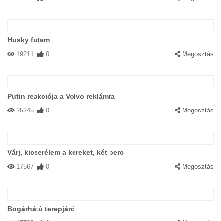
Husky futam
19211
0
Megosztás
Putin reakciója a Volvo reklámra
25245
0
Megosztás
Várj, kicserélem a kereket, két perc
17567
0
Megosztás
Bogárhátú terepjáró