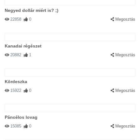
Negyed dollár miért is? ;)
22858
0
Megosztás
Kanadai régészet
20882
1
Megosztás
Kördeszka
15922
0
Megosztás
Páncélos lovag
15085
0
Megosztás