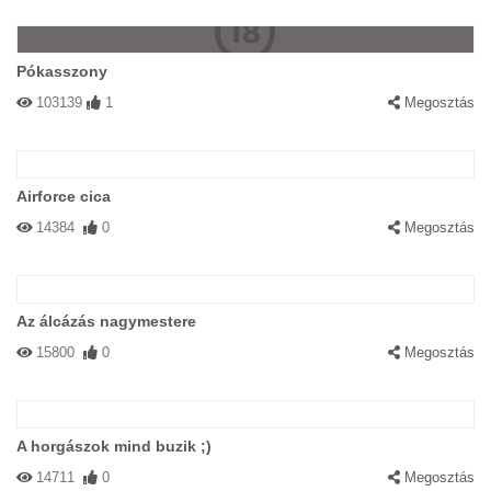
Pókasszony
103139
1
Megosztás
Airforce cica
14384
0
Megosztás
Az álcázás nagymestere
15800
0
Megosztás
A horgászok mind buzik ;)
14711
0
Megosztás