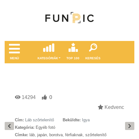
MENÜ
KATEGÓRIÁK
TOP 100
KERESÉS
14294
0
Kedvenc
Cím:
Láb szőrtelenítő
Beküldte:
Igya
Kategória:
Egyéb fotó
Címke:
láb
,
japán
,
borotva
,
férfiaknak
,
szőrtelenítő