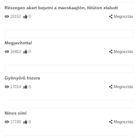
Részegen akart bejutni a macskaajtón, félúton elaludt
18152
0
Megosztás
Megjavította!
16462
0
Megosztás
Gyönyörű frizura
17014
0
Megosztás
Nincs cím!
17740
0
Megosztás