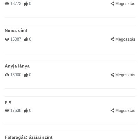
13773
0
Megosztás
Nincs cím!
15087
0
Megosztás
Anyja lánya
13900
0
Megosztás
p q
17538
0
Megosztás
Fafaragás: ázsiai szint