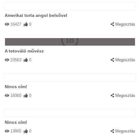
Amerikai torta angol belsővel
16427
0
Megosztás
A tetováló művész
33563
0
Megosztás
Nincs cím!
19360
0
Megosztás
Nincs cím!
13865
0
Megosztás