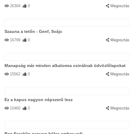
26304
0
Megosztás
Szauna a tetőn - Genf, Svájc
16799
0
Megosztás
Manapság már minden alkalomra csinálnak üdvözlőlapokat
15562
0
Megosztás
Ez a kapus nagyon népszerű lesz
15460
0
Megosztás
Ben Franklin nagyon bölcs ember volt