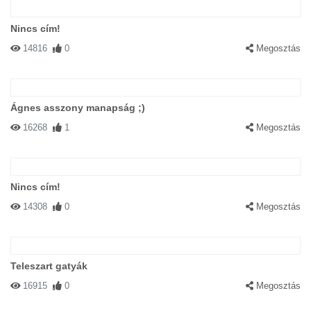
Nincs cím!
14816
0
Megosztás
Ágnes asszony manapság ;)
16268
1
Megosztás
Nincs cím!
14308
0
Megosztás
Teleszart gatyák
16915
0
Megosztás