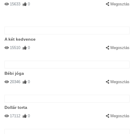
15633
0
Megosztás
A két kedvence
15510
0
Megosztás
Bébi jóga
20346
0
Megosztás
Dollár torta
17112
0
Megosztás