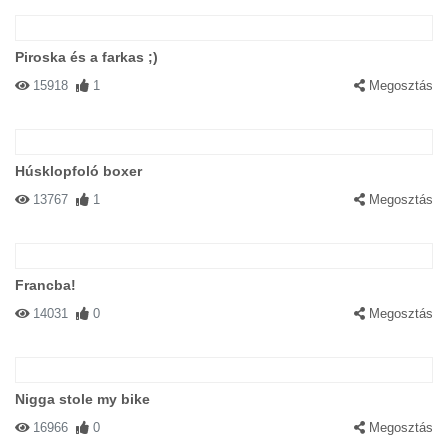
Piroska és a farkas ;)
15918
1
Megosztás
Húsklopfoló boxer
13767
1
Megosztás
Francba!
14031
0
Megosztás
Nigga stole my bike
16966
0
Megosztás