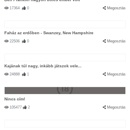
17364
0
Megosztás
Faház az erdőben - Swanzey, New Hampshire
22506
0
Megosztás
Kajának túl nagy, inkább játszok vele...
24888
1
Megosztás
Nincs cím!
105477
2
Megosztás