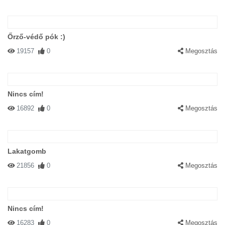
Őrző-védő pók :)
19157
0
Megosztás
Nincs cím!
16892
0
Megosztás
Lakatgomb
21856
0
Megosztás
Nincs cím!
16283
0
Megosztás