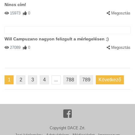
Nincs cím!
15973
0
Megosztás
Will Campuzano nagyon felizgult a mérlegelésen ;)
27089
0
Megosztás
1
2
3
4
...
788
789
Következő
Copyright DACE Zrt.