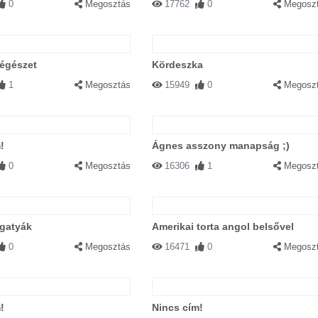
0
Megosztás
17762
0
Megosz
régészet
Kördeszka
1
Megosztás
15949
0
Megosz
!
Ágnes asszony manapság ;)
0
Megosztás
16306
1
Megosz
 gatyák
Amerikai torta angol belsővel
0
Megosztás
16471
0
Megosz
!
Nincs cím!