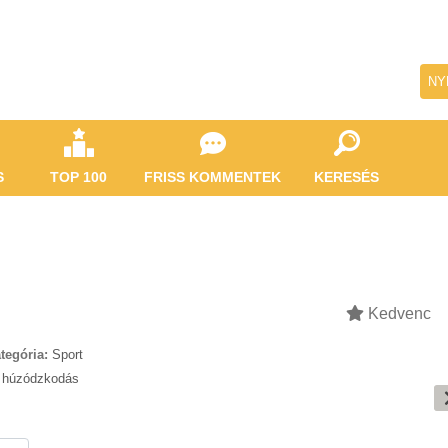
NY
S
TOP 100
FRISS KOMMENTEK
KERESÉS
Kedvenc
tegória:
Sport
,
húzódzkodás