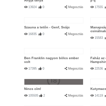
Anyja lánya
p q
13924
0
Megosztás
17555
Szauna a tetőn - Genf, Svájc
Manapság
csinálnak
16835
0
Megosztás
15583
Ben Franklin nagyon bölcs ember
Faház az
volt
Hampshir
17395
0
Megosztás
22536
Nincs cím!
Kutymacs
105505
2
Megosztás
14119