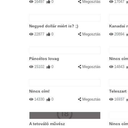
16497
0
Megosztás
17047
Negyed dollár miért is? ;)
Kanadai 
22877
0
Megosztás
20894
Páncélos lovag
Nincs cím
15102
0
Megosztás
14843
Nincs cím!
Teleszart
14330
0
Megosztás
16937
A tetováló művész
Nincs cím