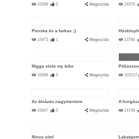
33588
0
Megosztás
19370
Piroska és a farkas ;)
Húsklopf
15973
1
Megosztás
13780
Nigga stole my bike
Pókassz
16998
0
Megosztás
103157
Az álcázás nagymestere
A horgász
15847
0
Megosztás
14749
Nincs cím!
Lakatgo