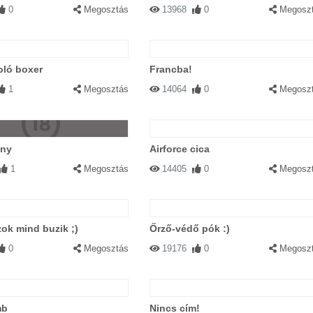
0
Megosztás
13968
0
Megosz
oló boxer
Francba!
1
Megosztás
14064
0
Megosz
ony
Airforce cica
1
Megosztás
14405
0
Megosz
ok mind buzik ;)
Őrző-védő pók :)
0
Megosztás
19176
0
Megosz
mb
Nincs cím!