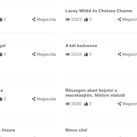
Lacey Wildd és Chelsea Charms
0
Megosztás
32423
0
Megosz
gel
A két kedvence
0
Megosztás
15516
0
Megosz
ta
Részegen akart bejutni a
macskaajtón, félúton elaludt
0
Megosztás
18200
0
Megosz
frizura
Nincs cím!