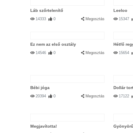
Láb szőrtelenítő
Leeloo
14333
0
Megosztás
15347
Ez nem az első osztály
Hétfő reg
14546
0
Megosztás
15654
Bébi jóga
Dollár tor
20394
0
Megosztás
17122
Megjavította!
Gyönyörű 