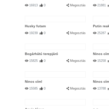
16913
0
Megosztás
21881
Husky futam
Putin rea
19239
0
Megosztás
25287
Bogárhátú terepjáró
Nincs cím
15825
0
Megosztás
15258
Nincs cím!
Nincs cím
15585
0
Megosztás
13788