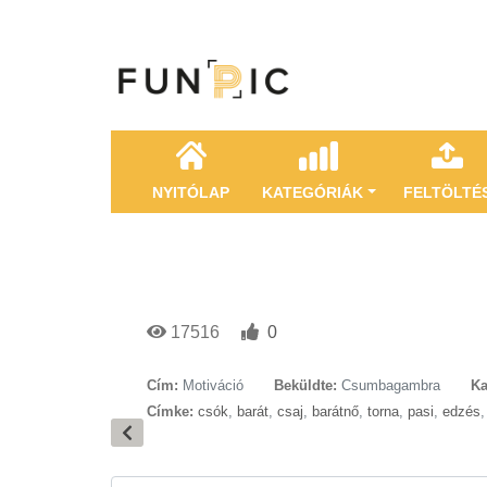
NYITÓLAP
KATEGÓRIÁK
FELTÖLTÉ
17516
0
Cím:
Motiváció
Beküldte:
Csumbagambra
Ka
Címke:
csók
,
barát
,
csaj
,
barátnő
,
torna
,
pasi
,
edzés