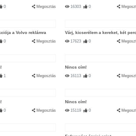
0
Megosztás
16303
0
Megosz
kciója a Volvo reklámra
Várj, kicserélem a kereket, két per
0
Megosztás
17623
0
Megosz
!
Nincs cím!
1
Megosztás
16113
0
Megosz
!
Nincs cím!
0
Megosztás
15119
0
Megosz