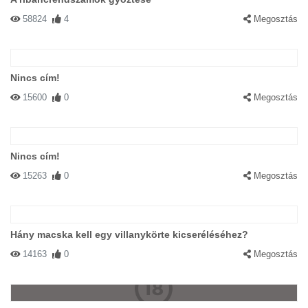
58824
4
Megosztás
Nincs cím!
15600
0
Megosztás
Nincs cím!
15263
0
Megosztás
Hány macska kell egy villanykörte kicseréléséhez?
14163
0
Megosztás