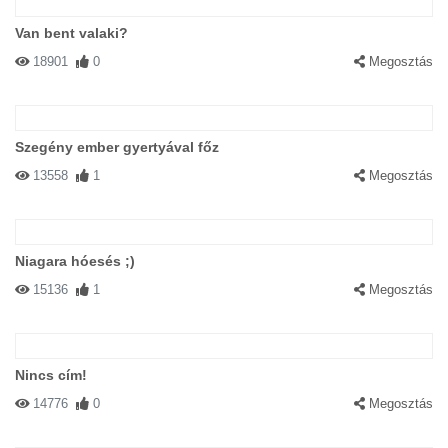
Van bent valaki?
18901
0
Megosztás
Szegény ember gyertyával főz
13558
1
Megosztás
Niagara hóesés ;)
15136
1
Megosztás
Nincs cím!
14776
0
Megosztás