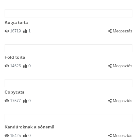
Kutya torta
16719
1
Megosztás
Föld torta
14526
0
Megosztás
Copycats
17577
0
Megosztás
Kandúroknak alsónemű
15425
0
Megosztás