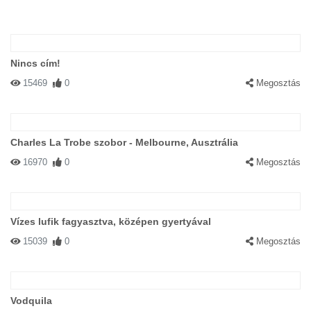
Nincs cím!
15469
0
Megosztás
Charles La Trobe szobor - Melbourne, Ausztrália
16970
0
Megosztás
Vízes lufik fagyasztva, középen gyertyával
15039
0
Megosztás
Vodquila