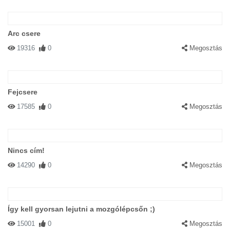
Arc csere
19316
0
Megosztás
Fejcsere
17585
0
Megosztás
Nincs cím!
14290
0
Megosztás
Így kell gyorsan lejutni a mozgólépcsőn ;)
15001
0
Megosztás