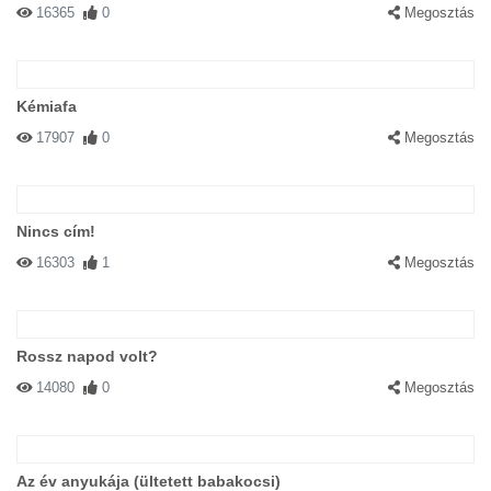
16365
0
Megosztás
Kémiafa
17907
0
Megosztás
Nincs cím!
16303
1
Megosztás
Rossz napod volt?
14080
0
Megosztás
Az év anyukája (ültetett babakocsi)