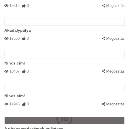
15512
0
Megosztás
Akadálypálya
17550
0
Megosztás
Nincs cím!
13487
0
Megosztás
Nincs cím!
14943
0
Megosztás
A ribancrendszámok győztese