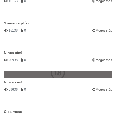
15163
0
Megosztás
Szemüvegdísz
15108
0
Megosztás
Nincs cím!
20938
0
Megosztás
Nincs cím!
99606
0
Megosztás
Cica mese