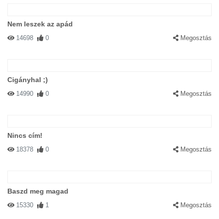
Nem leszek az apád
14698
0
Megosztás
Cigányhal ;)
14990
0
Megosztás
Nincs cím!
18378
0
Megosztás
Baszd meg magad
15330
1
Megosztás