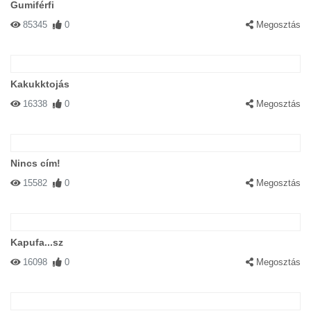
Gumiférfi
85345
0
Megosztás
Kakukktojás
16338
0
Megosztás
Nincs cím!
15582
0
Megosztás
Kapufa...sz
16098
0
Megosztás