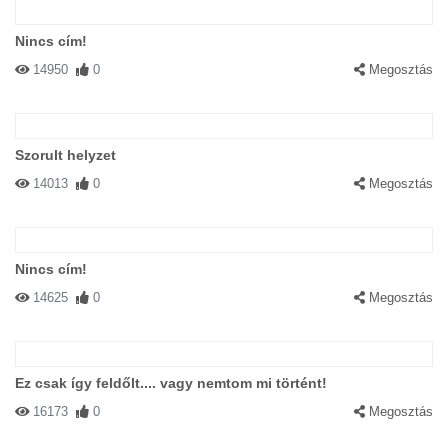
Nincs cím!
14950
0
Megosztás
Szorult helyzet
14013
0
Megosztás
Nincs cím!
14625
0
Megosztás
Ez csak így feldőlt.... vagy nemtom mi történt!
16173
0
Megosztás