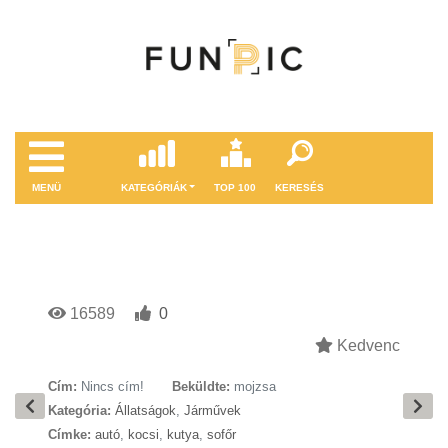
MENÜ
KATEGÓRIÁK
TOP 100
KERESÉS
16589
0
Kedvenc
Cím:
Nincs cím!
Beküldte:
mojzsa
Kategória:
Állatságok
,
Járművek
Címke:
autó
,
kocsi
,
kutya
,
sofőr