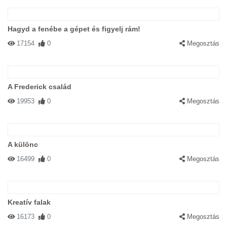
Hagyd a fenébe a gépet és figyelj rám!
17154
0
Megosztás
A Frederick család
19953
0
Megosztás
A különc
16499
0
Megosztás
Kreatív falak
16173
0
Megosztás