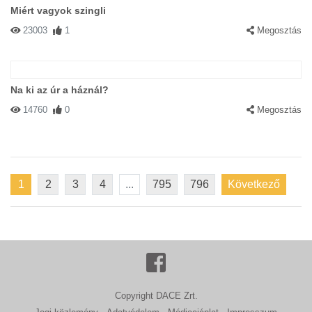
Miért vagyok szingli
23003
1
Megosztás
Na ki az úr a háznál?
14760
0
Megosztás
1
2
3
4
...
795
796
Következő
Copyright DACE Zrt.