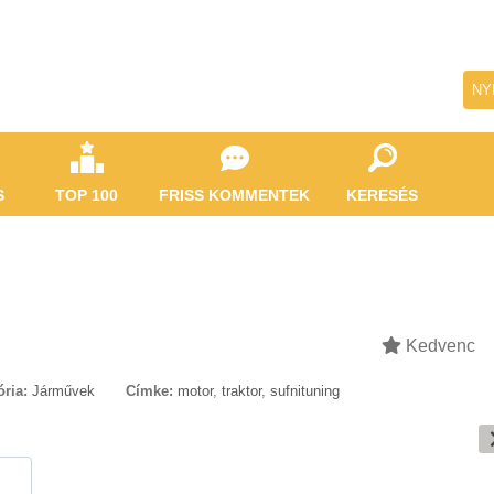
NY
S
TOP 100
FRISS KOMMENTEK
KERESÉS
Kedvenc
ria:
Járművek
Címke:
motor
,
traktor
,
sufnituning