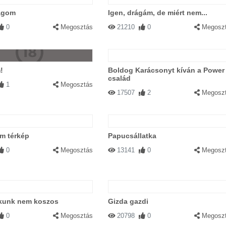
agom
Igen, drágám, de miért nem...
0
Megosztás
21210
0
Megosz
!
Boldog Karácsonyt kíván a Power
család
1
Megosztás
17507
2
Megosz
m térkép
Papucsállatka
0
Megosztás
13141
0
Megosz
akunk nem koszos
Gizda gazdi
0
Megosztás
20798
0
Megosz