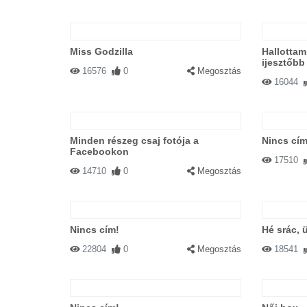
Miss Godzilla
Hallottam
ijesztőbb 
16576
0
Megosztás
16044
Minden részeg csaj fotója a
Nincs cím
Facebookon
17510
14710
0
Megosztás
Nincs cím!
Hé srác, 
22804
0
Megosztás
18541