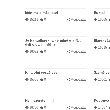
Idén majd más lesz!
Bukta!
15211
0
Megosztás
18965
Jó ha tudjátok: a hó mindig a fák
Biztonság
déli oldalán nő! ;)
16315
16022
0
Megosztás
Kihajolni veszélyes
Személye
15585
0
Megosztás
13901
Nem szeretem már
Koponya 
16730
0
Megosztás
14687