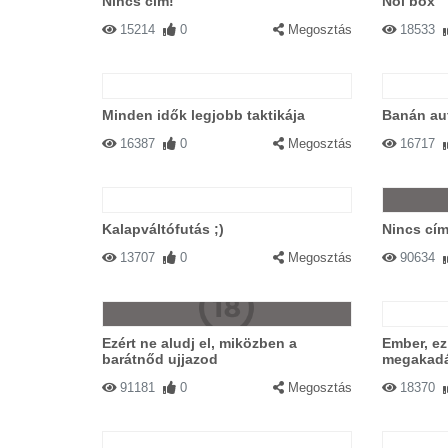
Nincs cím!
Női box
15214
0
Megosztás
18533
Minden idők legjobb taktikája
Banán au
16387
0
Megosztás
16717
Kalapváltófutás ;)
Nincs cím
13707
0
Megosztás
90634
Ezért ne aludj el, miközben a
Ember, ez
barátnőd ujjazod
megakadál
91181
0
Megosztás
18370