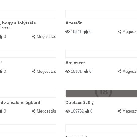
, hogy a folytatás
A testőr
lesz...
18341
0
Megosz
0
Megosztás
!
Arc csere
0
Megosztás
15181
0
Megosz
üdv a való világban!
Duplacsövű ;)
0
Megosztás
109732
0
Megosz