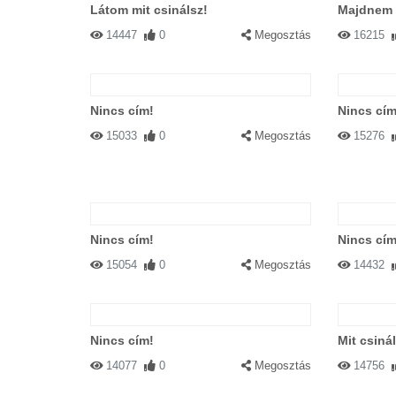
Látom mit csinálsz!
Majdnem 
14447
0
Megosztás
16215
Nincs cím!
Nincs cím
15033
0
Megosztás
15276
Nincs cím!
Nincs cím
15054
0
Megosztás
14432
Nincs cím!
Mit csiná
14077
0
Megosztás
14756