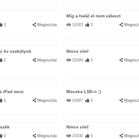
Míg a halál el nem választ
0
Megosztás
19383
0
Megosz
i öv szabályok
Nincs cím!
0
Megosztás
15099
0
Megosz
s iPad mozi
Macska LSD-n ;)
0
Megosztás
19497
0
Megosz
szék
Nincs cím!
0
Megosztás
15930
0
Megosz