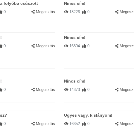
a folyóba csúszott
Nincs cím!
0
Megosztás
13226
0
Megosz
!
Nincs cím!
0
Megosztás
16804
0
Megosz
!
Nincs cím!
0
Megosztás
14373
0
Megosz
lsz?
Ügyes vagy, kislányom!
0
Megosztás
16352
0
Megosz