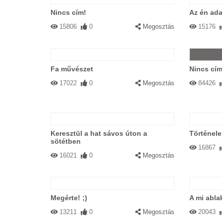
Nincs cím!
Az én ad
15806
0
Megosztás
15176
Fa művészet
Nincs cím
17022
0
Megosztás
84426
Keresztül a hat sávos úton a
Történele
sötétben
16867
16021
0
Megosztás
Megérte! ;)
A mi abl
13211
0
Megosztás
20043