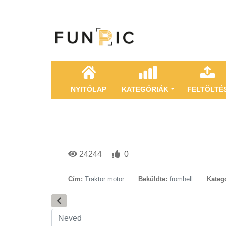
NYITÓLAP
KATEGÓRIÁK
FELTÖLTÉ
24244
0
Cím:
Traktor motor
Beküldte:
fromhell
Kategó