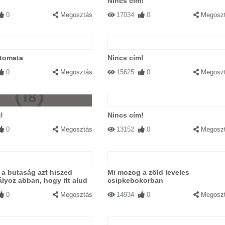
Nincs cím!
0
Megosztás
17034
0
Megosz
tomata
Nincs cím!
0
Megosztás
15625
0
Megosz
!
Nincs cím!
0
Megosztás
13152
0
Megosz
 a butaság azt hiszed
Mi mozog a zöld leveles
yoz abban, hogy itt alud
csipkebokorban
0
Megosztás
14934
0
Megosz