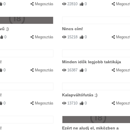
0
Megosztás
22810
0
Megosz
vű ;)
Nincs cím!
0
Megosztás
15218
0
Megosz
!
Minden idők legjobb taktikája
0
Megosztás
16387
0
Megosz
!
Kalapváltófutás ;)
0
Megosztás
13710
0
Megosz
!
Ezért ne aludj el, miközben a