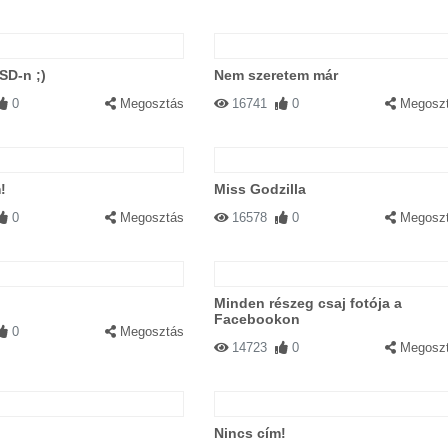
SD-n ;)
Nem szeretem már
0
Megosztás
16741
0
Megosz
!
Miss Godzilla
0
Megosztás
16578
0
Megosz
Minden részeg csaj fotója a
Facebookon
0
Megosztás
14723
0
Megosz
Nincs cím!