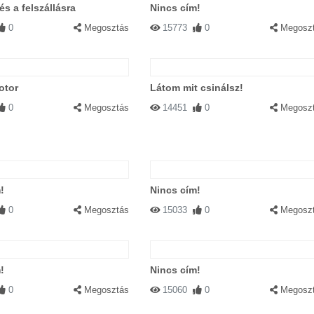
és a felszállásra
Nincs cím!
0
Megosztás
15773
0
Megosz
otor
Látom mit csinálsz!
0
Megosztás
14451
0
Megosz
!
Nincs cím!
0
Megosztás
15033
0
Megosz
!
Nincs cím!
0
Megosztás
15060
0
Megosz