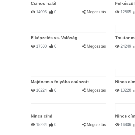
Csinos halál
Felkészül
14096
0
Megosztás
12865
Elképzelés vs. Valóság
Traktor m
17530
0
Megosztás
24249
Majdnem a folyóba csúszott
Nincs cím
16224
0
Megosztás
13228
Nincs cím!
Nincs cím
15284
0
Megosztás
16806