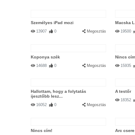
Személyes iPad mozi
Macska L
13907
0
Megosztás
19500
Koponya szék
Nincs cím
14688
0
Megosztás
15935
Hallottam, hogy a folytatás
A testőr
ijesztőbb lesz...
18352
16052
0
Megosztás
Nincs cím!
Arc csere