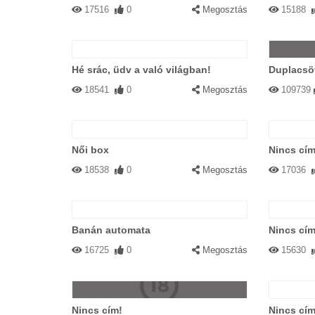
17516
0
Megosztás
15188
Hé srác, üdv a való világban!
Duplacsö
18541
0
Megosztás
109739
Női box
Nincs cím
18538
0
Megosztás
17036
Banán automata
Nincs cím
16725
0
Megosztás
15630
Nincs cím!
Nincs cím