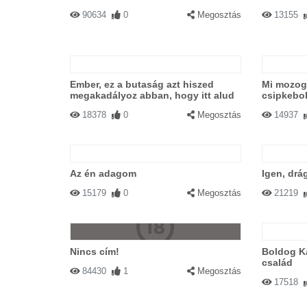
90634
0
Megosztás
13155
Ember, ez a butaság azt hiszed
Mi mozog 
megakadályoz abban, hogy itt alud
csipkebo
18378
0
Megosztás
14937
Az én adagom
Igen, drá
15179
0
Megosztás
21219
Nincs cím!
Boldog K
család
84430
1
Megosztás
17518