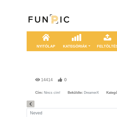
NYITÓLAP
KATEGÓRIÁK
FELTÖLTÉ
14414
0
Cím:
Nincs cím!
Beküldte:
DreamerX
Kategó