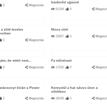
barátnőd ujjazod
0
Megosztás
91194
0
Megosz
a zöld leveles
Nincs cím!
korban
15807
0
Megosz
0
Megosztás
gám, de miért nem...
Fa művészet
0
Megosztás
17026
0
Megosz
arácsonyt kíván a Power
Keresztül a hat sávos úton a
sötétben
2
Megosztás
16038
0
Megosz