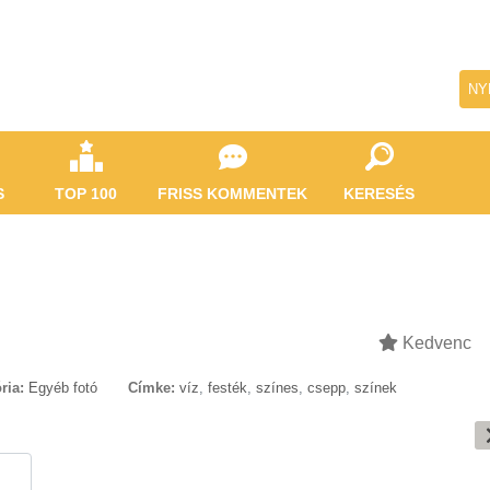
NY
S
TOP 100
FRISS KOMMENTEK
KERESÉS
Kedvenc
ria:
Egyéb fotó
Címke:
víz
,
festék
,
színes
,
csepp
,
színek