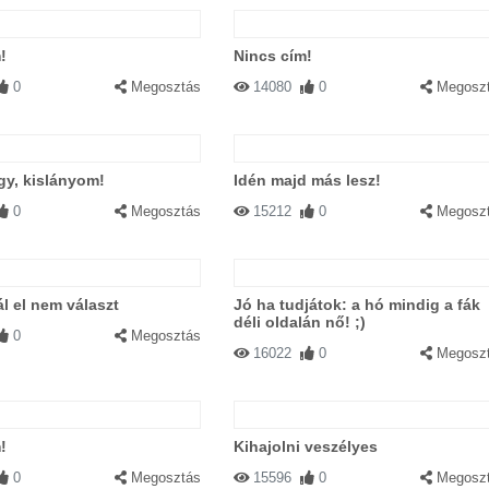
!
Nincs cím!
0
Megosztás
14080
0
Megosz
gy, kislányom!
Idén majd más lesz!
0
Megosztás
15212
0
Megosz
ál el nem választ
Jó ha tudjátok: a hó mindig a fák
déli oldalán nő! ;)
0
Megosztás
16022
0
Megosz
!
Kihajolni veszélyes
0
Megosztás
15596
0
Megosz