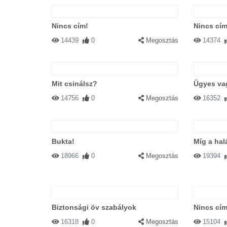
Nincs cím!
Nincs cím
14439
0
Megosztás
14374
Mit csinálsz?
Ügyes va
14756
0
Megosztás
16352
Bukta!
Míg a hal
18966
0
Megosztás
19394
Biztonsági öv szabályok
Nincs cím
16318
0
Megosztás
15104