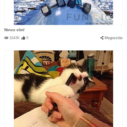
Nincs cím!
16436
0
Megosztás