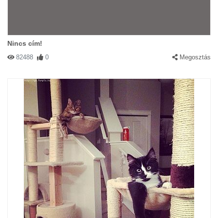
Nincs cím!
82488
0
Megosztás