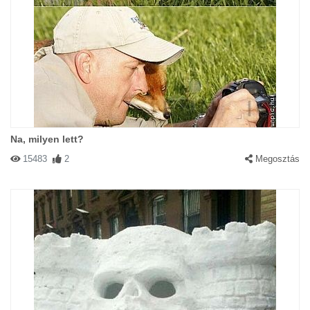
Na, milyen lett?
15483
2
Megosztás