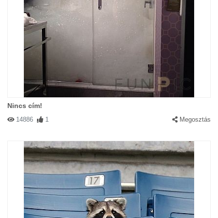
Nincs cím!
14886
1
Megosztás