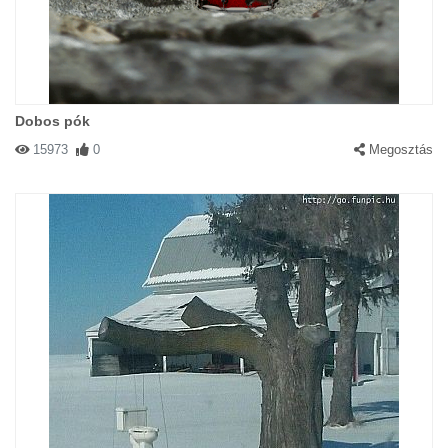
Dobos pók
15973
0
Megosztás