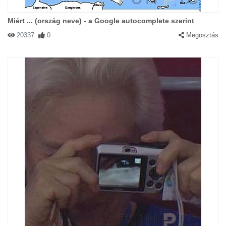
Miért ... (ország neve) - a Google autocomplete szerint
20337
0
Megosztás