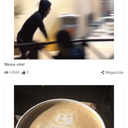
Nincs cím!
14584
0
Megosztás