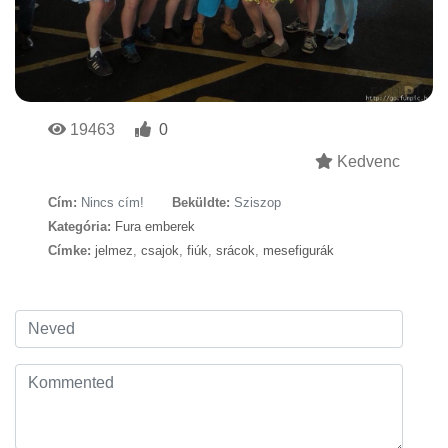
19463
0
Kedvenc
Cím:
Nincs cím!
Beküldte:
Sziszop
Kategória:
Fura emberek
Címke:
jelmez
,
csajok
,
fiúk
,
srácok
,
mesefigurák