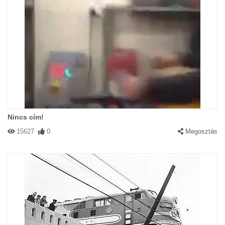
Nincs cím!
15627
0
Megosztás