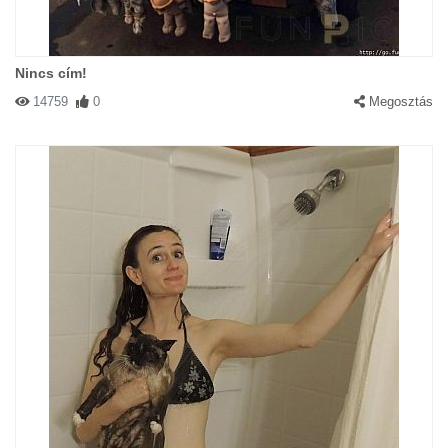
Nincs cím!
14759
0
Megosztás