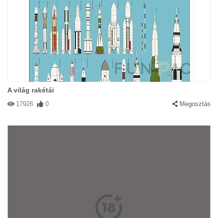
A világ rakétái
17926
0
Megosztás