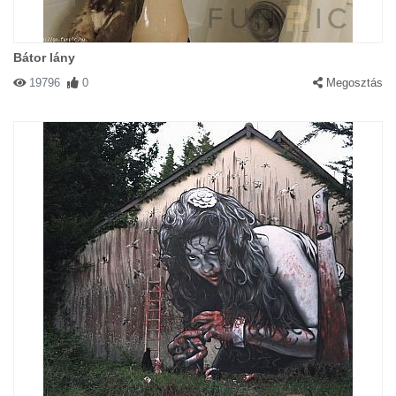
Bátor lány
19796
0
Megosztás