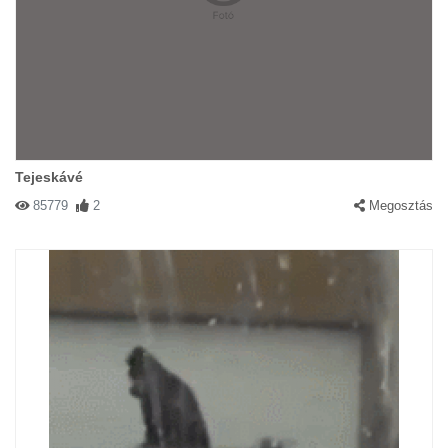
Tejeskávé
85779
2
Megosztás