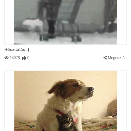
Hószitálás ;)
14978
0
Megosztás