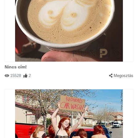
Nincs cím!
15528
2
Megosztás