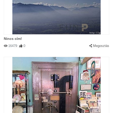
Nincs cím!
16479
0
Megosztás