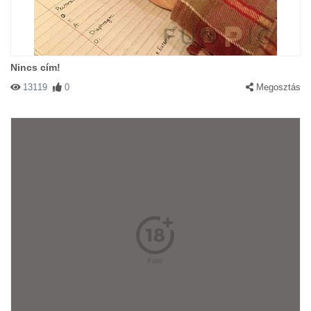
Nincs cím!
13119
0
Megosztás