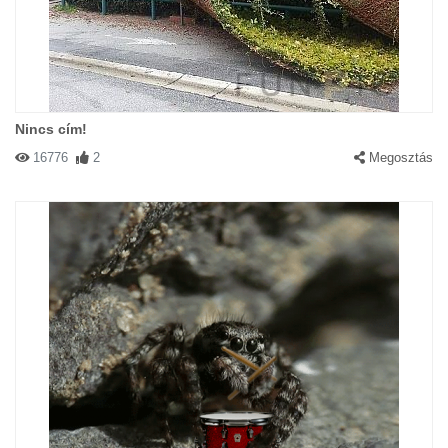
Nincs cím!
16776
2
Megosztás