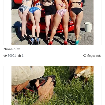
Nincs cím!
30901
1
Megosztás