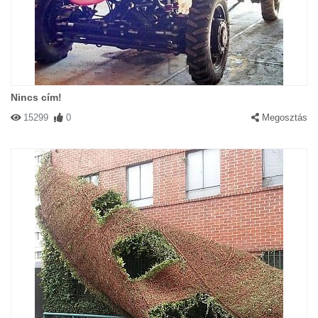
Nincs cím!
15299
0
Megosztás