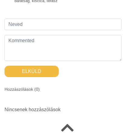
barátság
,
kiscica
,
terasz
ELKÜLD
Hozzászólások (
0
)
Nincsenek hozzászólások