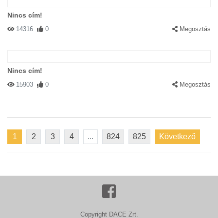
Nincs cím!
14316
0
Megosztás
Nincs cím!
15903
0
Megosztás
1
2
3
4
...
824
825
Következő
Copyright DACE Zrt.