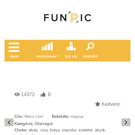
MENÜ
KATEGÓRIÁK
TOP 100
KERESÉS
14372
0
Kedvenc
Cím:
Nincs cím!
Beküldte:
mojzsa
Kategória:
Állatságok
Címke:
alvás
,
cica
,
kutya
,
macska
,
szeretet
,
alszik
,