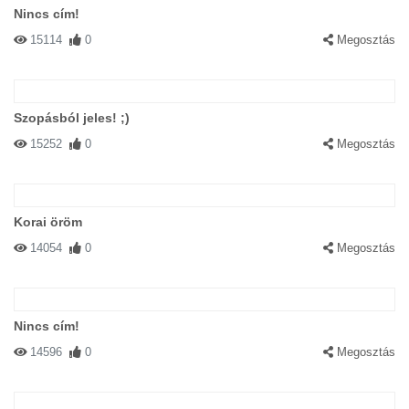
Nincs cím!
15114
0
Megosztás
Szopásból jeles! ;)
15252
0
Megosztás
Korai öröm
14054
0
Megosztás
Nincs cím!
14596
0
Megosztás