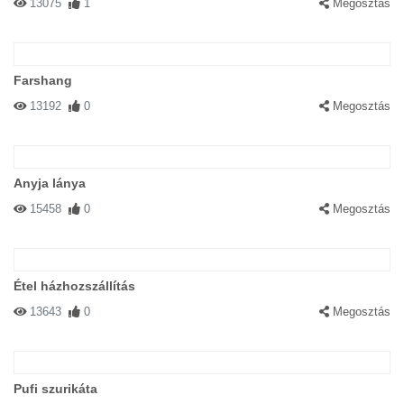
13075
1
Megosztás
Farshang
13192
0
Megosztás
Anyja lánya
15458
0
Megosztás
Étel házhozszállítás
13643
0
Megosztás
Pufi szurikáta