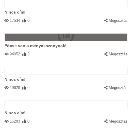
Nincs cím!
17534
0
Megosztás
Pöcse van a menyasszonynak!
94052
3
Megosztás
Nincs cím!
19628
0
Megosztás
Nincs cím!
15283
0
Megosztás