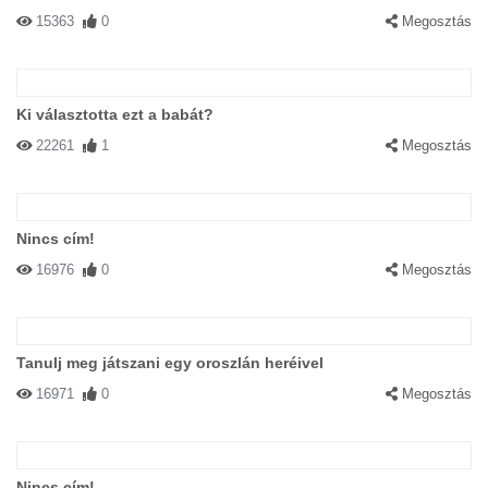
15363
0
Megosztás
Ki választotta ezt a babát?
22261
1
Megosztás
Nincs cím!
16976
0
Megosztás
Tanulj meg játszani egy oroszlán heréivel
16971
0
Megosztás
Nincs cím!