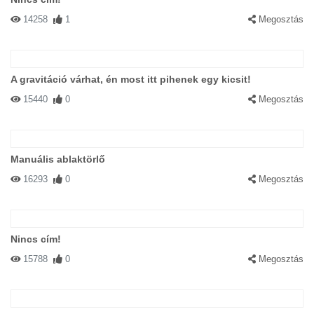
14258
1
Megosztás
A gravitáció várhat, én most itt pihenek egy kicsit!
15440
0
Megosztás
Manuális ablaktörlő
16293
0
Megosztás
Nincs cím!
15788
0
Megosztás