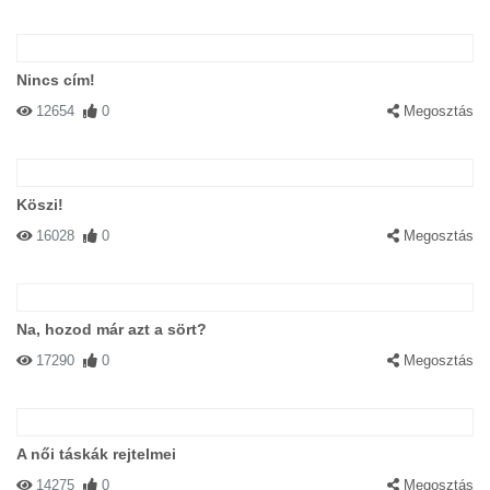
Nincs cím!
12654
0
Megosztás
Köszi!
16028
0
Megosztás
Na, hozod már azt a sört?
17290
0
Megosztás
A női táskák rejtelmei
14275
0
Megosztás