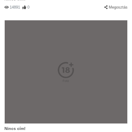
14891
0
Megosztás
Nincs cím!