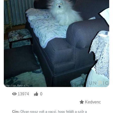
13974
0
Kedvenc
Cím:
Olyan rossz volt a vacsi, hogy felállt a szőr a