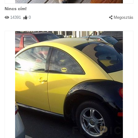
Nincs cím!
14391
0
Megosztás