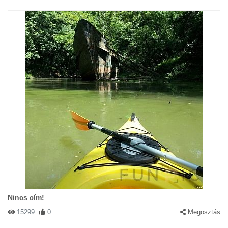
Nincs cím!
15299
0
Megosztás