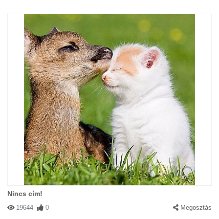
Nincs cím!
19644
0
Megosztás