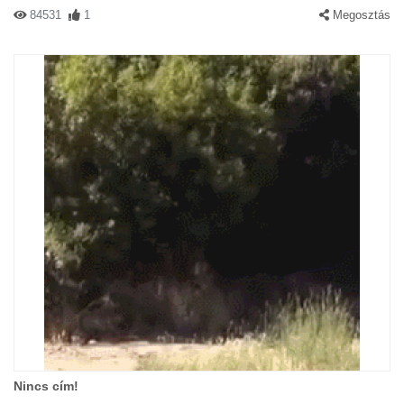
84531
1
Megosztás
Nincs cím!