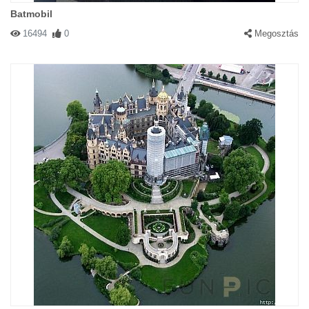
Batmobil
16494
0
Megosztás