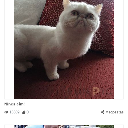
Nincs cím!
13369
0
Megosztás