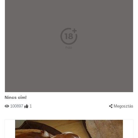
Nincs cím!
100897
1
Megosztás