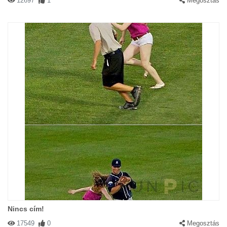
12697
1
Megosztás
Nincs cím!
17549
0
Megosztás