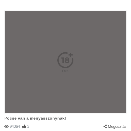
Pöcse van a menyasszonynak!
94064
3
Megosztás