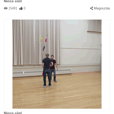
Nincs cím!
15481
0
Megosztás
Nincs cím!