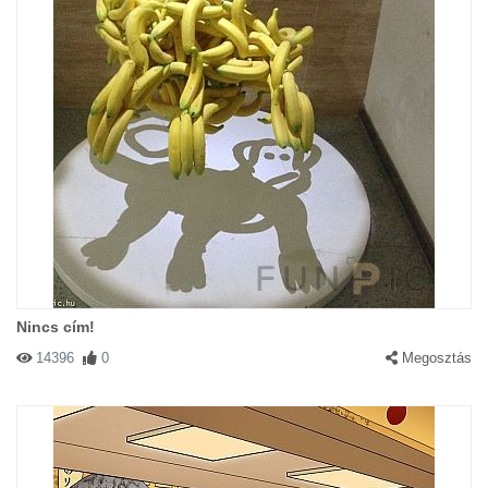
Nincs cím!
14396
0
Megosztás