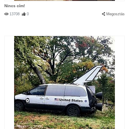
Nincs cím!
13708
0
Megosztás