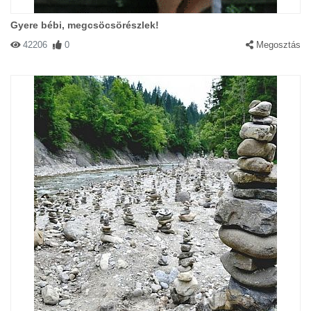
Gyere bébi, megcsöcsörészlek!
42206
0
Megosztás