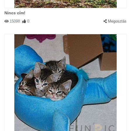
Nincs cím!
15098
0
Megosztás