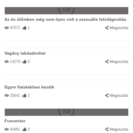
Az én időmben még nem ilyen volt a szexuális felvilágosítás
97072
1
Megosztás
Vagány labdaátvétel
14279
0
Megosztás
Egyre fiatalabban kezdik
20641
3
Megosztás
Funcenter
40981
0
Megosztás