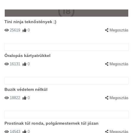
Tini ninja teknőstények ;)
25619
0
Megosztás
Óralopás kártyatrükkel
16131
0
Megosztás
Buzik védelem nélkül
18822
0
Megosztás
Prostinak túl ronda, polgármesternek túl józan
14543
0
Megosztás