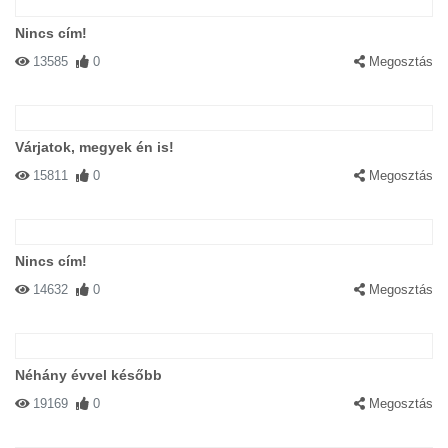
Nincs cím!
13585
0
Megosztás
Várjatok, megyek én is!
15811
0
Megosztás
Nincs cím!
14632
0
Megosztás
Néhány évvel később
19169
0
Megosztás