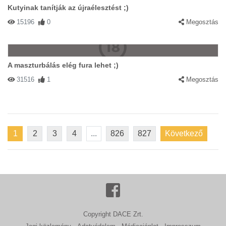
Kutyinak tanítják az újraélesztést ;)
15196
0
Megosztás
A maszturbálás elég fura lehet ;)
31516
1
Megosztás
1
2
3
4
...
826
827
Következő
Copyright DACE Zrt.