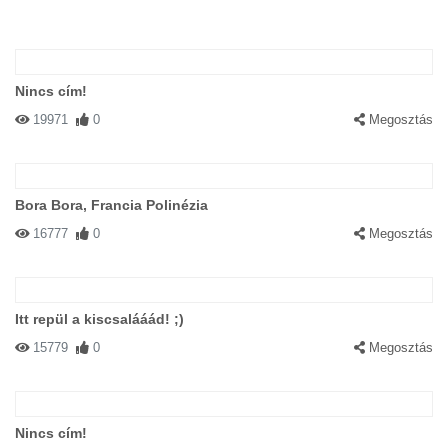
Nincs cím!
19971
0
Megosztás
Bora Bora, Francia Polinézia
16777
0
Megosztás
Itt repül a kiscsalááád! ;)
15779
0
Megosztás
Nincs cím!