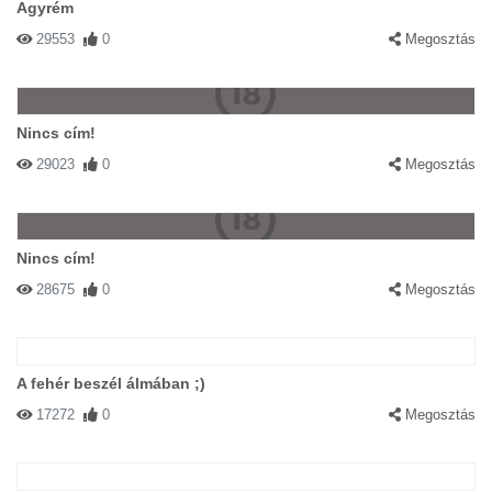
Agyrém
29553
0
Megosztás
Nincs cím!
29023
0
Megosztás
Nincs cím!
28675
0
Megosztás
A fehér beszél álmában ;)
17272
0
Megosztás