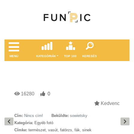
MENÜ
KATEGÓRIÁK
TOP 100
KERESÉS
16280
0
Kedvenc
Cím:
Nincs cím!
Beküldte:
sowietsky
Kategória:
Egyéb fotó
Címke:
természet
,
vasút
,
fatörzs
,
fák
,
sinek