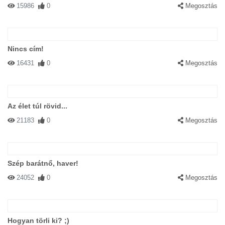
15986
0
Megosztás
Nincs cím!
16431
0
Megosztás
Az élet túl rövid...
21183
0
Megosztás
Szép barátnő, haver!
24052
0
Megosztás
Hogyan törli ki? ;)