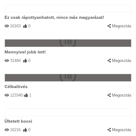
Ez csak rápottyanhatott, nincs más magyarázat!
16163
0
Megosztás
Mennyivel jobb lett!
31484
0
Megosztás
Célbalövés
123340
1
Megosztás
Ültetett kocsi
16216
0
Megosztás