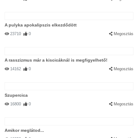
A pulyka apokalipszis elkezdődött
23710
0
Megosztás
A rasszizmus már a kiscicáknál is megfigyelhető!
14162
0
Megosztás
Szupercica
16800
0
Megosztás
Amikor meglátod...