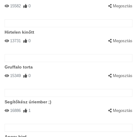
15582
0
Megosztás
Hirtelen kinőtt
13731
0
Megosztás
Gruffalo torta
15349
0
Megosztás
Segítőkész úriember ;)
16886
1
Megosztás
Angry bird