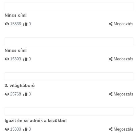
Nincs cím!
15836
0
Megosztás
Nincs cím!
15393
0
Megosztás
3. világháború
25768
0
Megosztás
Igazit én se adnék a kezükbe!
15300
0
Megosztás