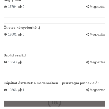
16794
0
Megosztás
Ötletes könyvborító ;)
19801
0
Megosztás
Szolid család
16343
0
Megosztás
Cápákat észleltek a medencében... pisiszagra jönnek elő!
19866
1
Megosztás