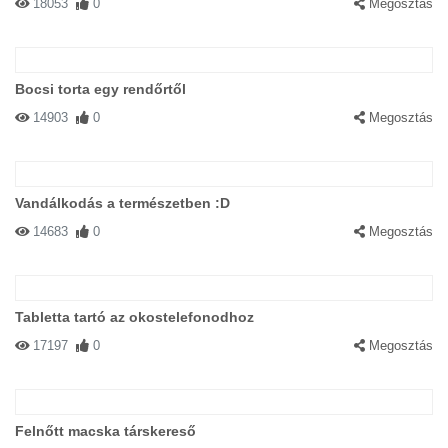
18053
0
Megosztás
Bocsi torta egy rendőrtől
14903
0
Megosztás
Vandálkodás a természetben :D
14683
0
Megosztás
Tabletta tartó az okostelefonodhoz
17197
0
Megosztás
Felnőtt macska társkereső