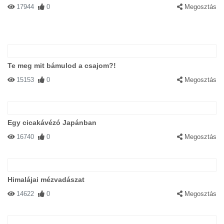
17944
0
Megosztás
Te meg mit bámulod a csajom?!
15153
0
Megosztás
Egy cicakávézó Japánban
16740
0
Megosztás
Himalájai mézvadászat
14622
0
Megosztás