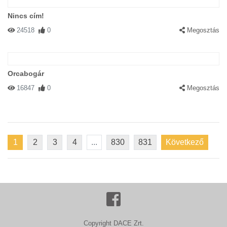
Nincs cím!
24518
0
Megosztás
Orcabogár
16847
0
Megosztás
1
2
3
4
...
830
831
Következő
Copyright DACE Zrt.