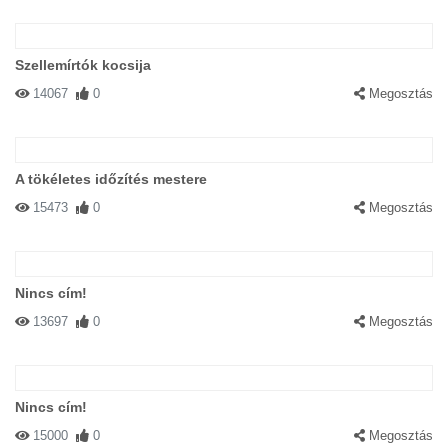
Szellemírtók kocsija
14067
0
Megosztás
A tökéletes időzítés mestere
15473
0
Megosztás
Nincs cím!
13697
0
Megosztás
Nincs cím!
15000
0
Megosztás