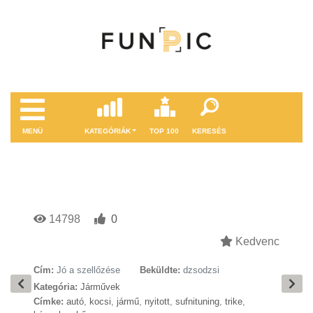
MENÜ
KATEGÓRIÁK
TOP 100
KERESÉS
14798
0
Kedvenc
Cím:
Jó a szellőzése
Beküldte:
dzsodzsi
Kategória:
Járművek
Címke:
autó
,
kocsi
,
jármű
,
nyitott
,
sufnituning
,
trike
,