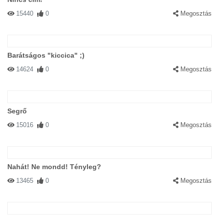
15440
0
Megosztás
Barátságos "kiccica" ;)
14624
0
Megosztás
Segrő
15016
0
Megosztás
Nahát! Ne mondd! Tényleg?
13465
0
Megosztás