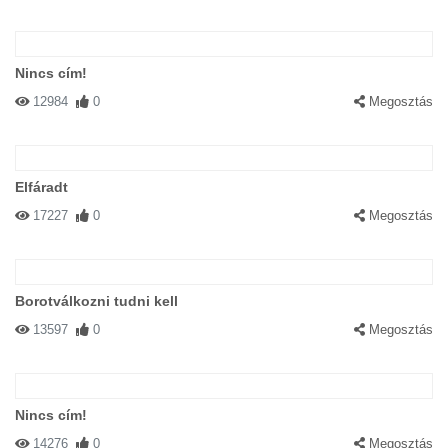
Nincs cím!
12984
0
Megosztás
Elfáradt
17227
0
Megosztás
Borotválkozni tudni kell
13597
0
Megosztás
Nincs cím!
14276
0
Megosztás