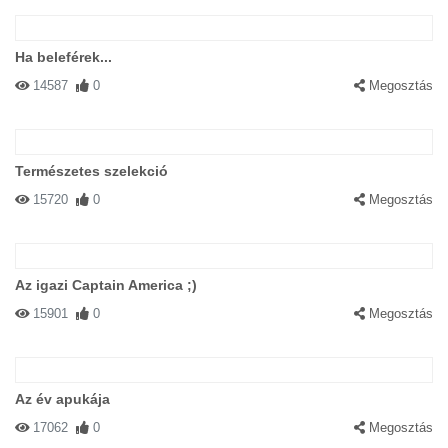
Ha beleférek...
14587
0
Megosztás
Természetes szelekció
15720
0
Megosztás
Az igazi Captain America ;)
15901
0
Megosztás
Az év apukája
17062
0
Megosztás