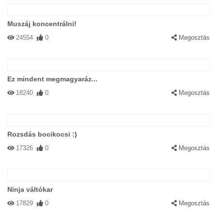
Muszáj koncentrálni!
24554
0
Megosztás
Ez mindent megmagyaráz...
18240
0
Megosztás
Rozsdás bocikocsi :)
17326
0
Megosztás
Ninja váltókar
17829
0
Megosztás