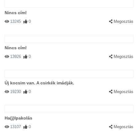
Nincs cím!
13245
0
Megosztás
Nincs cím!
13926
0
Megosztás
Új kocsim van. A csirkék imádják.
19230
0
Megosztás
Ha(j)lpakolás
13107
0
Megosztás