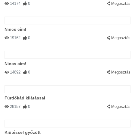
14174
0
Megosztás
Nincs cím!
19162
0
Megosztás
Nincs cím!
14892
0
Megosztás
Fürdőkád kilátással
28157
0
Megosztás
Kiütéssel győzött