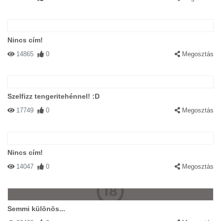
Nincs cím!
14865
0
Megosztás
Szelfizz tengeritehénnel! :D
17749
0
Megosztás
Nincs cím!
14047
0
Megosztás
Semmi különös...