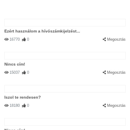
Ezért használom a hívószámkijelzést...
16770
0
Megosztás
Nincs cím!
15037
0
Megosztás
Iszol te rendesen?
18180
0
Megosztás