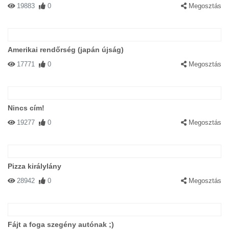
19883
0
Megosztás
Amerikai rendőrség (japán újság)
17771
0
Megosztás
Nincs cím!
19277
0
Megosztás
Pizza királylány
28942
0
Megosztás
Fájt a foga szegény autónak ;)