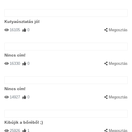
Kutyaúsztatás jól
16105
0
Megosztás
Nincs cím!
16330
0
Megosztás
Nincs cím!
14927
0
Megosztás
Kibújik a bőréből ;)
25926
1
Megosztás