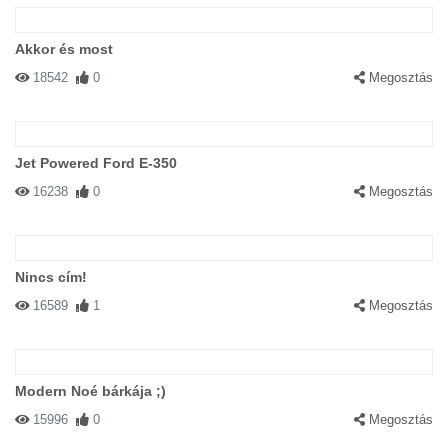
Akkor és most
18542
0
Megosztás
Jet Powered Ford E-350
16238
0
Megosztás
Nincs cím!
16589
1
Megosztás
Modern Noé bárkája ;)
15996
0
Megosztás