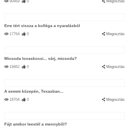
90469
0
Megosztás
Erre tért vissza a kolléga a nyaralásból
17764
0
Megosztás
Micsoda lovaskocsi... várj, micsoda?
19462
0
Megosztás
A semmi közepén, Texasban...
18704
0
Megosztás
Fájt amikor leestél a mennyből?