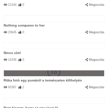
21244
0
Megosztás
Nothing compares to her
23645
0
Megosztás
Nincs cím!
14336
0
Megosztás
Ritka fotó egy pumáról a természetes élőhelyén
93387
2
Megosztás
Nem hiszem, hogy ez egy igazi ló