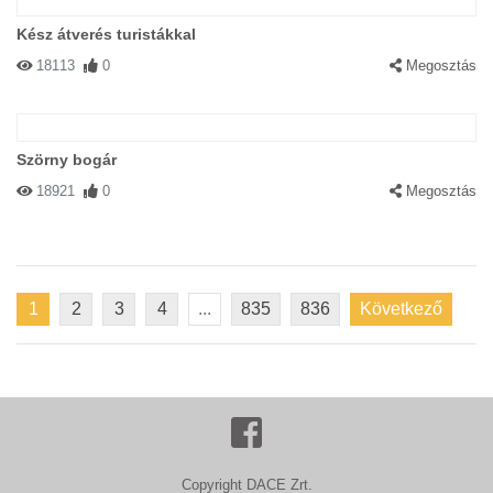
Kész átverés turistákkal
18113
0
Megosztás
Szörny bogár
18921
0
Megosztás
1
2
3
4
...
835
836
Következő
Copyright DACE Zrt.