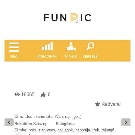
MENÜ
KATEGÓRIÁK
TOP 100
KERESÉS
18665
0
Kedvenc
Cím:
Első számú Star Wars rajongó ;)
Beküldte:
Sziszop
Kategória:
Címke:
póló
,
star
,
wars
,
csillagok
,
háborúja
,
trek
,
rajongó
,