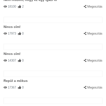
18100
2
Megosztás
Nincs cím!
17973
0
Megosztás
Nincs cím!
14307
0
Megosztás
Repül a mókus
17367
0
Megosztás