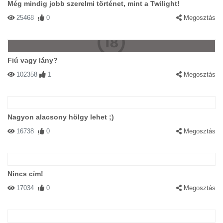
Még mindig jobb szerelmi történet, mint a Twilight!
25468
0
Megosztás
Fiú vagy lány?
102358
1
Megosztás
Nagyon alacsony hölgy lehet ;)
16738
0
Megosztás
Nincs cím!
17034
0
Megosztás