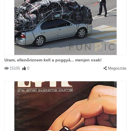
Uram, ellenőriznem kell a poggyá... menjen csak!
15105
0
Megosztás