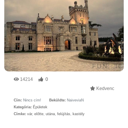
14214
0
Kedvenc
Cím:
Nincs cím!
Beküldte:
NaiveviaN
Kategória:
Épületek
Címke:
vár
,
előtte
,
utána
,
felújítás
,
kastély