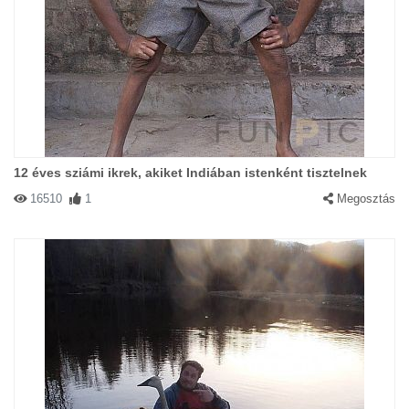
12 éves sziámi ikrek, akiket Indiában istenként tisztelnek
16510
1
Megosztás