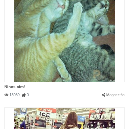
Nincs cím!
13989
0
Megosztás