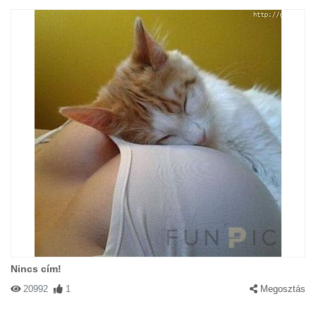
Nincs cím!
20992
1
Megosztás