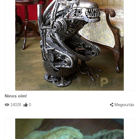
Nincs cím!
14028
0
Megosztás