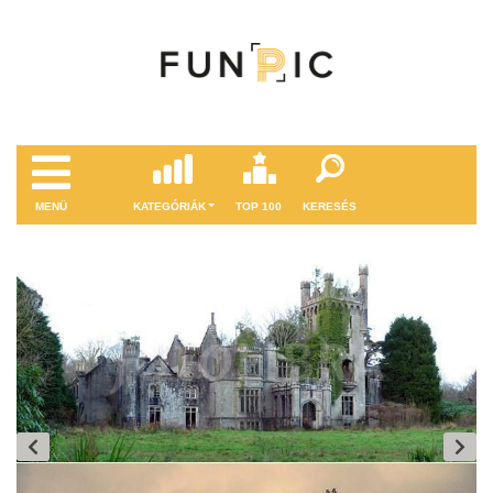
MENÜ
KATEGÓRIÁK
TOP 100
KERESÉS