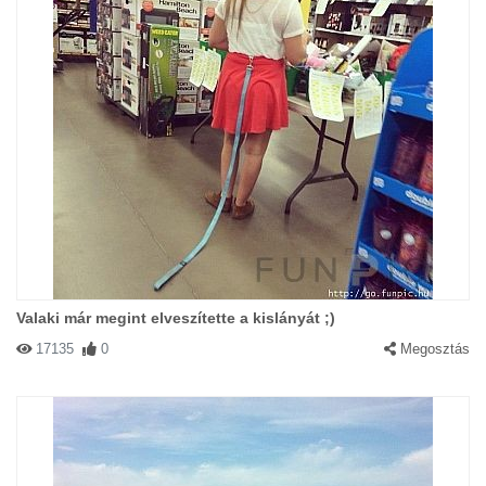
Valaki már megint elveszítette a kislányát ;)
17135
0
Megosztás