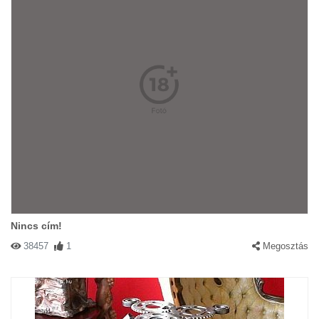
Nincs cím!
38457
1
Megosztás