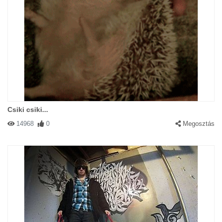
Csiki csiki...
14968
0
Megosztás