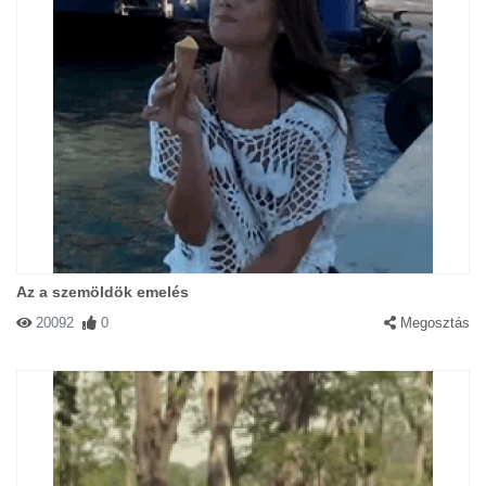
Az a szemöldök emelés
20092
0
Megosztás