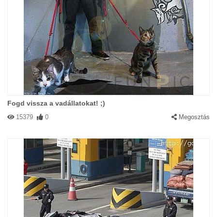
Fogd vissza a vadállatokat! ;)
15379
0
Megosztás