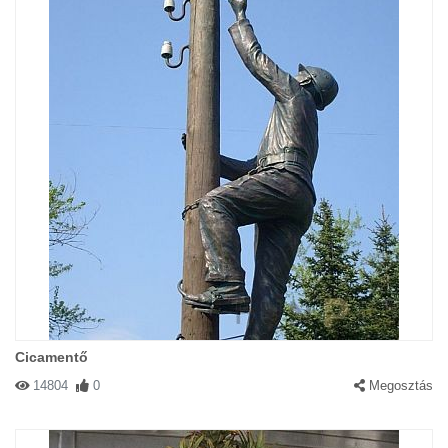
Cicamentő
14804
0
Megosztás