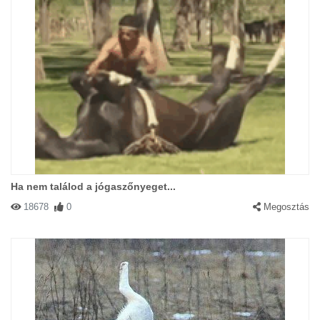
Ha nem találod a jógaszőnyeget...
18678
0
Megosztás