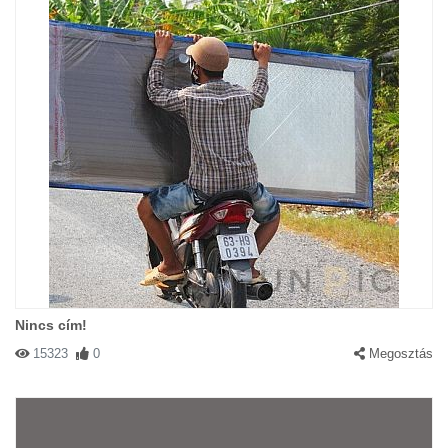
Nincs cím!
15323
0
Megosztás