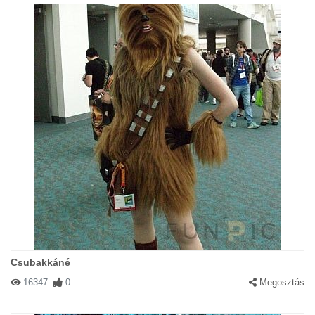
Csubakkáné
16347
0
Megosztás