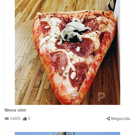
Nincs cím!
14655
0
Megosztás