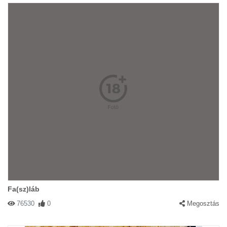
Fa(sz)láb
76530
0
Megosztás