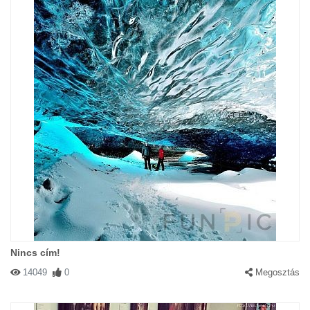
Nincs cím!
14049
0
Megosztás