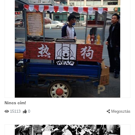
Nincs cím!
15113
0
Megosztás