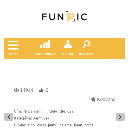
MENÜ
KATEGÓRIÁK
TOP 100
KERESÉS
14914
0
Kedvenc
Cím:
Nincs cím!
Beküldte:
czar
Kategória:
Járművek
Címke:
autó
,
kocsi
,
jármű
,
csizma
,
bean
,
boots