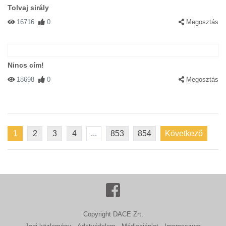
Tolvaj sirály
16716
0
Megosztás
Nincs cím!
18698
0
Megosztás
1
2
3
4
...
853
854
Következő
Copyright DACE Zrt.