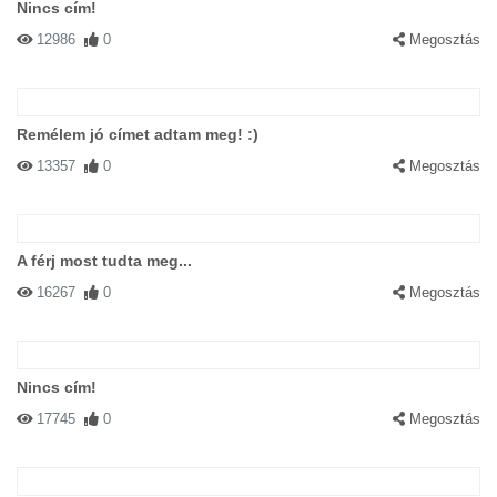
Nincs cím!
12986
0
Megosztás
Remélem jó címet adtam meg! :)
13357
0
Megosztás
A férj most tudta meg...
16267
0
Megosztás
Nincs cím!
17745
0
Megosztás