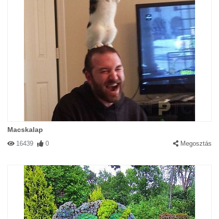
Macskalap
16439
0
Megosztás