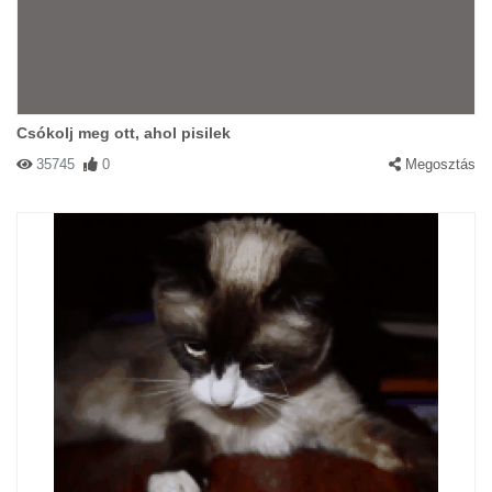
Csókolj meg ott, ahol pisilek
35745
0
Megosztás