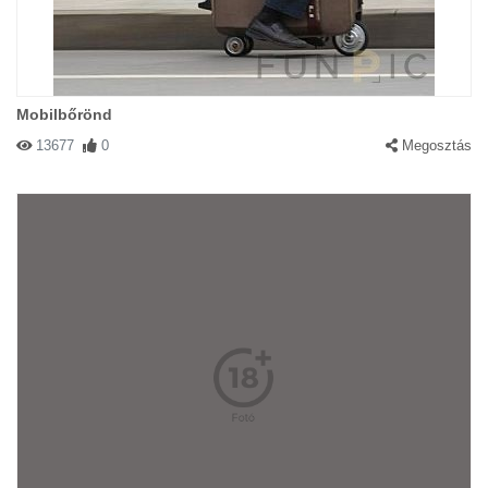
Mobilbőrönd
13677
0
Megosztás