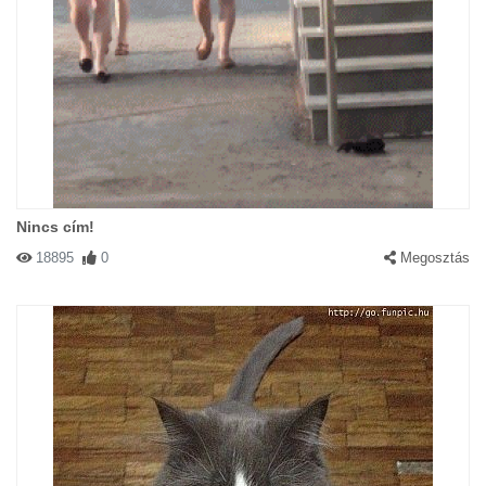
Nincs cím!
18895
0
Megosztás