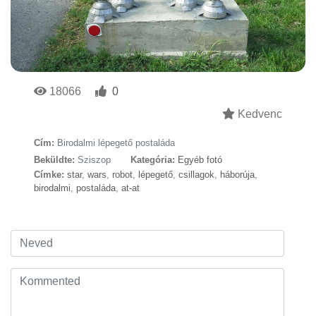
18066
0
Kedvenc
Cím:
Birodalmi lépegető postaláda
Beküldte:
Sziszop
Kategória:
Egyéb fotó
Címke:
star
,
wars
,
robot
,
lépegető
,
csillagok
,
háborúja
,
birodalmi
,
postaláda
,
at-at