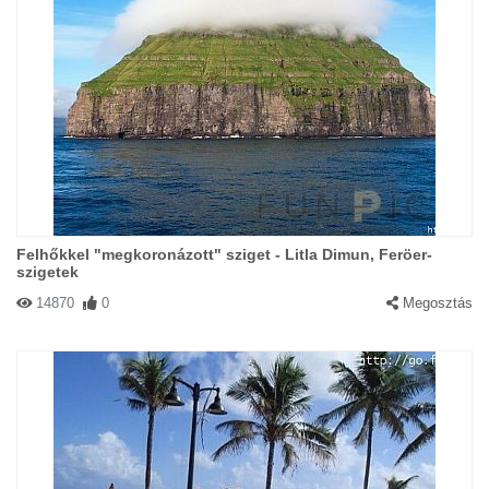
Felhőkkel "megkoronázott" sziget - Litla Dimun, Feröer-
szigetek
14870
0
Megosztás