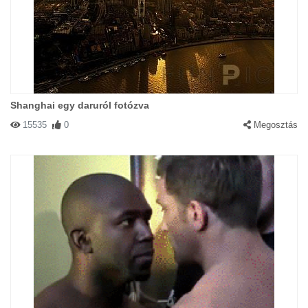
Shanghai egy daruról fotózva
15535
0
Megosztás