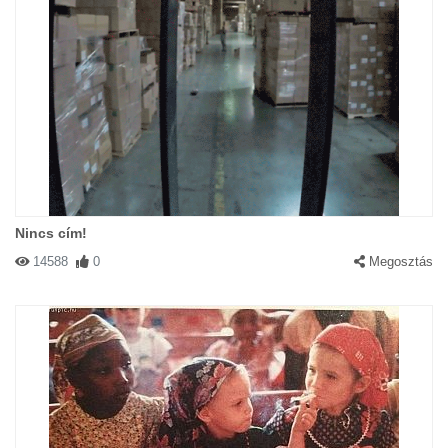
Nincs cím!
14588
0
Megosztás