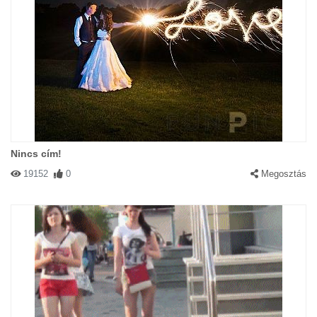
Nincs cím!
19152
0
Megosztás