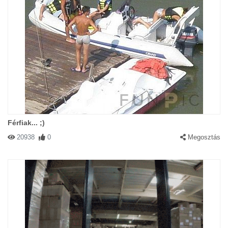
Férfiak... ;)
20938
0
Megosztás