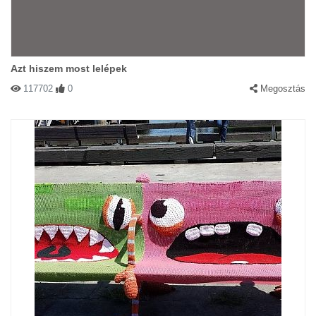
Azt hiszem most lelépek
117702
0
Megosztás