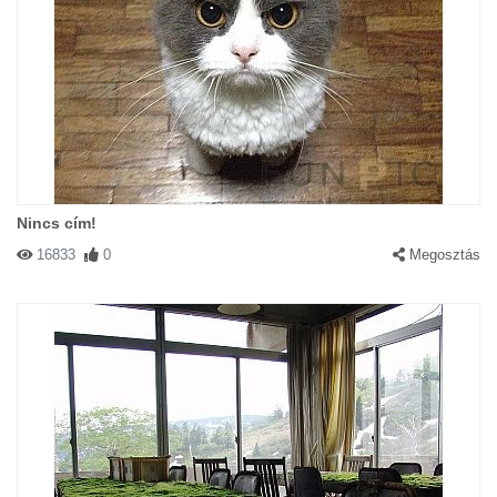
Nincs cím!
16833
0
Megosztás