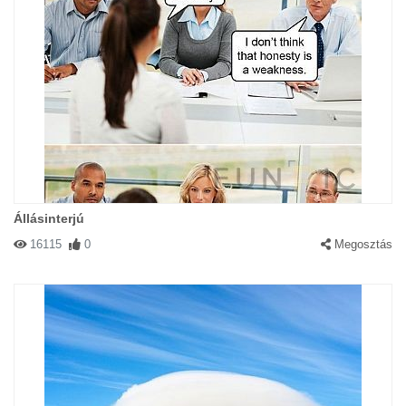
Állásinterjú
16115
0
Megosztás