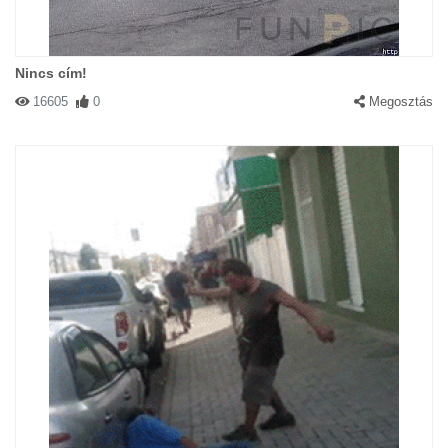
Nincs cím!
16605
0
Megosztás