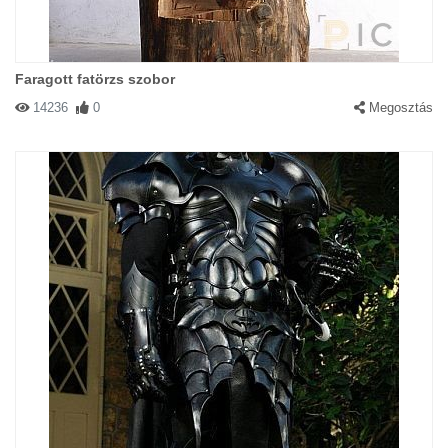
Faragott fatörzs szobor
14236
0
Megosztás