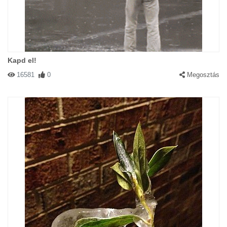
Kapd el!
16581
0
Megosztás