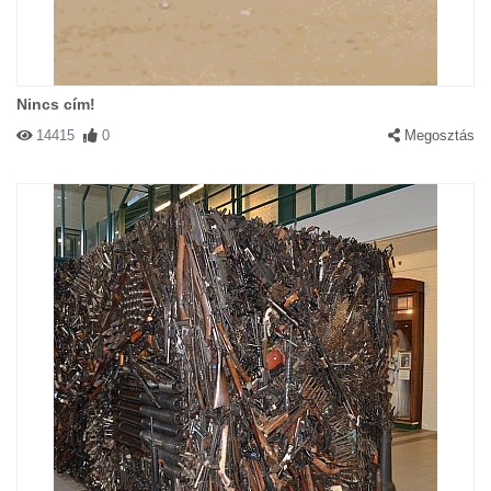
Nincs cím!
14415
0
Megosztás