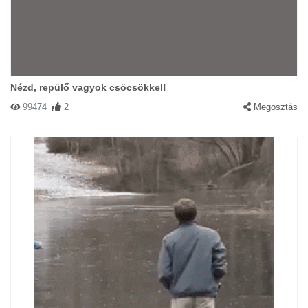
Nézd, repülő vagyok csöcsökkel!
99474
2
Megosztás