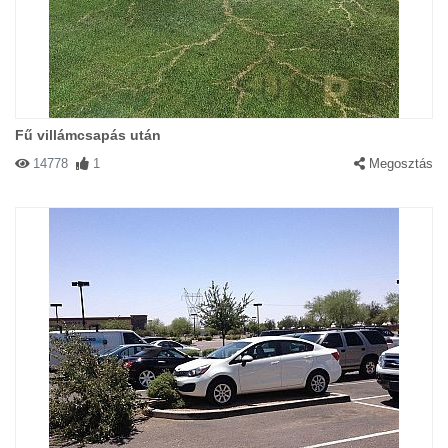
Fű villámcsapás után
14778
1
Megosztás