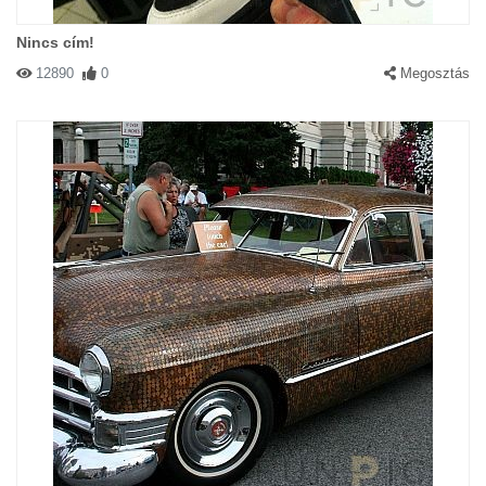
Nincs cím!
12890
0
Megosztás