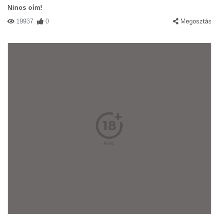
Nincs cím!
19937
0
Megosztás