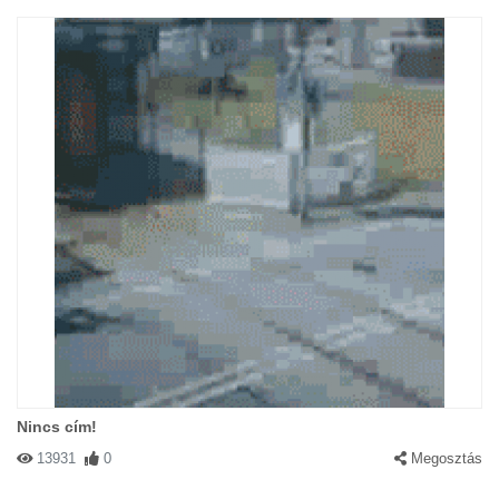
Nincs cím!
13931
0
Megosztás