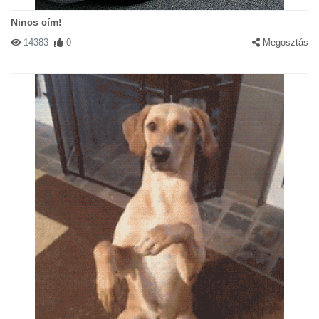
Nincs cím!
14383
0
Megosztás