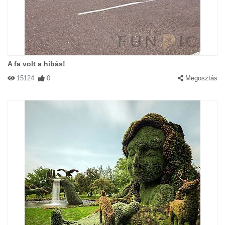
A fa volt a hibás!
15124
0
Megosztás