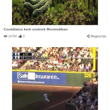
Csodálatos kerti szobrok Montreálban
14794
0
Megosztás