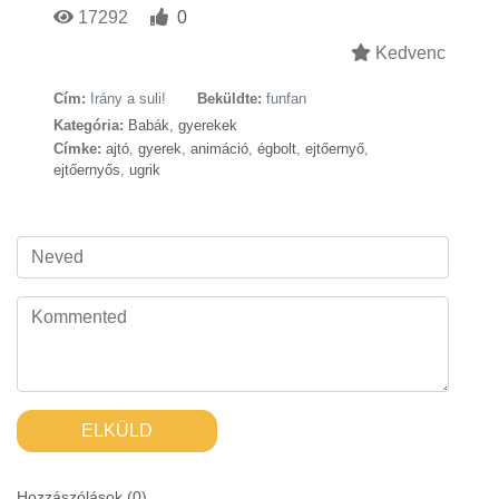
17292
0
Kedvenc
Cím:
Irány a suli!
Beküldte:
funfan
Kategória:
Babák, gyerekek
Címke:
ajtó
,
gyerek
,
animáció
,
égbolt
,
ejtőernyő
,
ejtőernyős
,
ugrik
ELKÜLD
Hozzászólások (
0
)