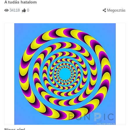
A tudás hatalom
34118
0
Megosztás
Nincs cím!