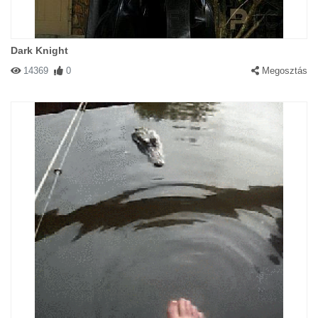
Dark Knight
14369
0
Megosztás