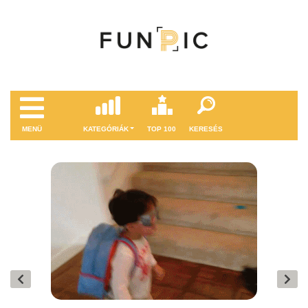
MENÜ
KATEGÓRIÁK
TOP 100
KERESÉS