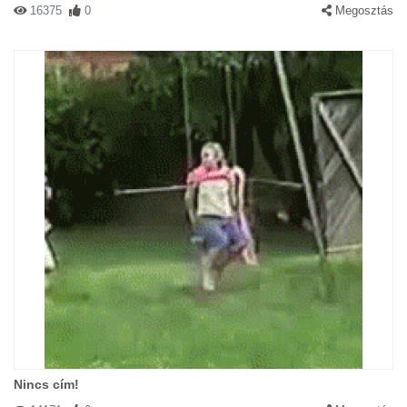
16375
0
Megosztás
Nincs cím!