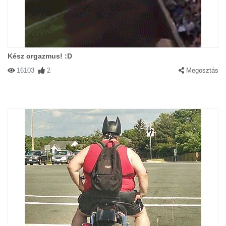
Kész orgazmus! :D
16103
2
Megosztás