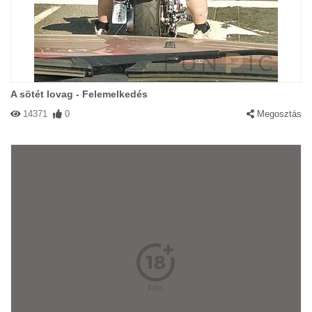
A sötét lovag - Felemelkedés
14371
0
Megosztás