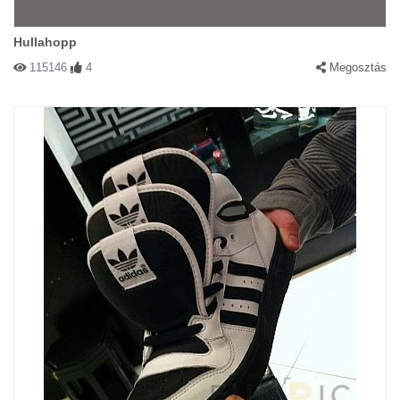
Hullahopp
115146
4
Megosztás