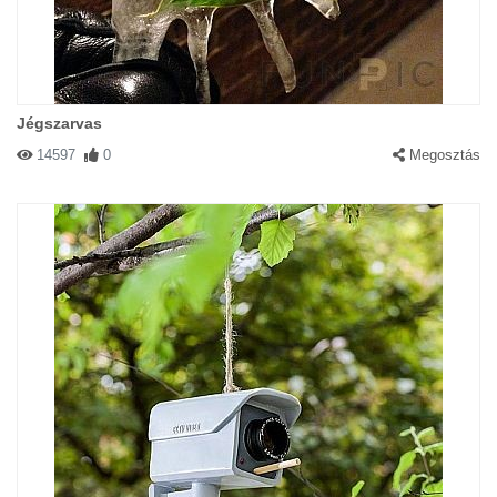
Jégszarvas
14597
0
Megosztás