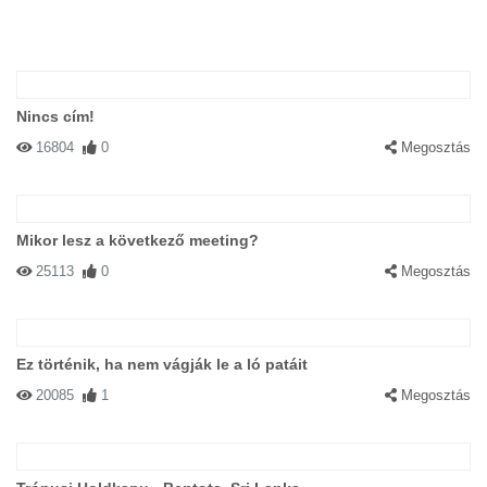
Nincs cím!
16804
0
Megosztás
Mikor lesz a következő meeting?
25113
0
Megosztás
Ez történik, ha nem vágják le a ló patáit
20085
1
Megosztás