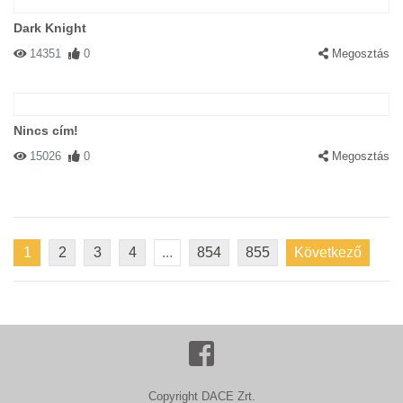
Dark Knight
14351
0
Megosztás
Nincs cím!
15026
0
Megosztás
1
2
3
4
...
854
855
Következő
Copyright DACE Zrt.