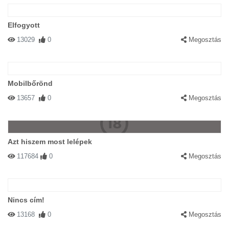
Elfogyott
13029
0
Megosztás
Mobilbőrönd
13657
0
Megosztás
Azt hiszem most lelépek
117684
0
Megosztás
Nincs cím!
13168
0
Megosztás