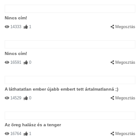
Nincs cím!
14333
1
Megosztás
Nincs cím!
16591
0
Megosztás
A láthatatlan ember újabb embert tett ártalmatlanná ;)
14529
0
Megosztás
Az öreg halász és a tenger
16764
1
Megosztás