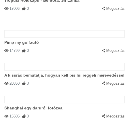
Trópusi Holdkapu - Bentota, Sri Lanka
17006
0
Megosztás
Pimp my golfautó
14799
0
Megosztás
A kissrác bemutatja, hogyan kell pisilni reggeli merevedéssel
20350
0
Megosztás
Shanghai egy daruról fotózva
15505
0
Megosztás