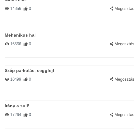
14856
0
Megosztás
Mehanikus hal
16366
0
Megosztás
Szép parkolás, seggfej!
18499
0
Megosztás
Irány a suli!
17264
0
Megosztás