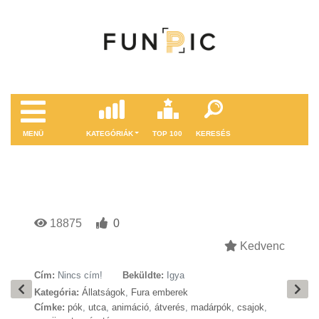
MENÜ
KATEGÓRIÁK
TOP 100
KERESÉS
18875
0
Kedvenc
Cím:
Nincs cím!
Beküldte:
Igya
Kategória:
Állatságok
,
Fura emberek
Címke:
pók
,
utca
,
animáció
,
átverés
,
madárpók
,
csajok
,