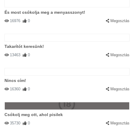
És most csókolja meg a menyasszonyt!
16976
0
Megosztás
Takarítót keresünk!
13463
0
Megosztás
Nincs cím!
16360
0
Megosztás
Csókolj meg ott, ahol pisilek
35730
0
Megosztás