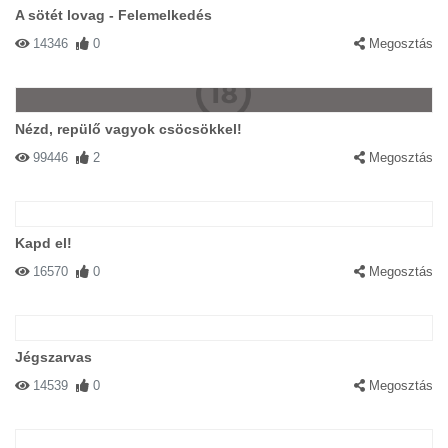
A sötét lovag - Felemelkedés
14346
0
Megosztás
Nézd, repülő vagyok csöcsökkel!
99446
2
Megosztás
Kapd el!
16570
0
Megosztás
Jégszarvas
14539
0
Megosztás