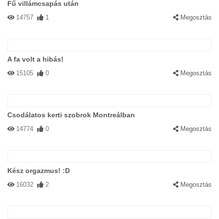
Fű villámcsapás után
14757
1
Megosztás
A fa volt a hibás!
15105
0
Megosztás
Csodálatos kerti szobrok Montreálban
14774
0
Megosztás
Kész orgazmus! :D
16032
2
Megosztás