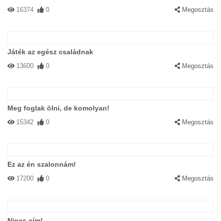
16374
0
Megosztás
Játék az egész családnak
13600
0
Megosztás
Meg foglak ölni, de komolyan!
15342
0
Megosztás
Ez az én szalonnám!
17200
0
Megosztás
Nincs cím!